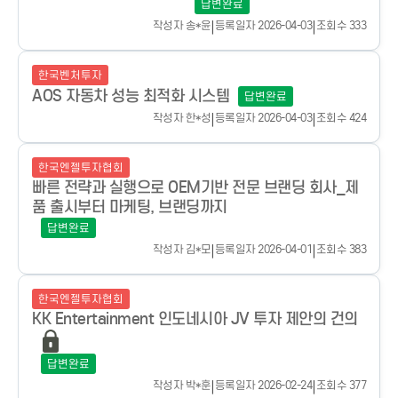
답변완료
작성자
송*윤
|
등록일자 2026-04-03
|
조회수 333
한국벤처투자
AOS 자동차 성능 최적화 시스템
답변완료
작성자
한*성
|
등록일자 2026-04-03
|
조회수 424
한국엔젤투자협회
빠른 전략과 실행으로 OEM기반 전문 브랜딩 회사_제
품 출시부터 마케팅, 브랜딩까지
답변완료
작성자
김*모
|
등록일자 2026-04-01
|
조회수 383
한국엔젤투자협회
KK Entertainment 인도네시아 JV 투자 제안의 건의
답변완료
작성자
박*훈
|
등록일자 2026-02-24
|
조회수 377