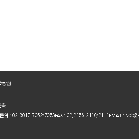
호방침
2층
02-3017-7052/7053
02)2156-2110/2111
vcic@k
문의 :
FAX :
EMAIL :