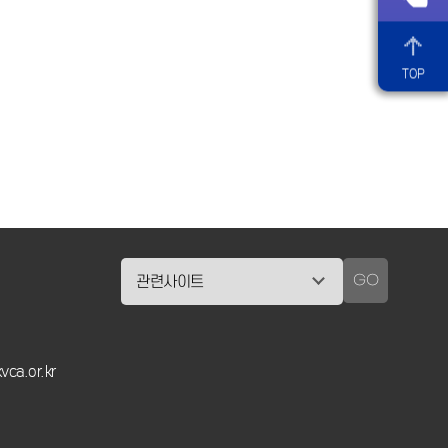
TOP
GO
vca.or.kr