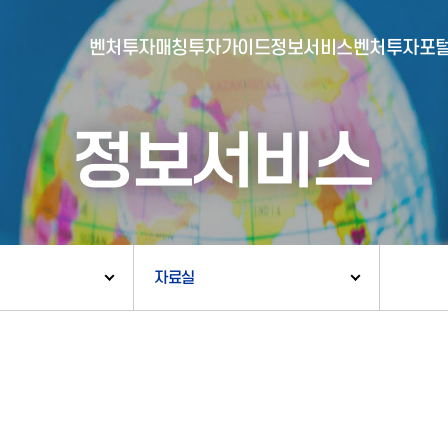
벤처투자매칭
투자가이드
정보서비스
벤처투자포
정보서비스
- 포털소개
- BI소개
- 대시보드
- 투자실적
- 통합공시
- 민간벤처통계
- 벤처투자회사 전자공시
자료실
- 통계/연구 보고서
- 벤처투자마트란?
- 뉴스레터 웹진
- 벤처투자마트 공지
- 발행물
- 벤처투자마트 신청
- 자료실
- 신청 정보 확인
- 벤처투자마트 FAQ
- 채용공고