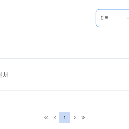
- 인력Pool
- VC구주유통망
- M&A 정보망
- 비상장주식거래플랫폼
- VC 근무경력 확인
- VC 트랙레코드 확
인
- 투자확인서발급시
스템
설서
1