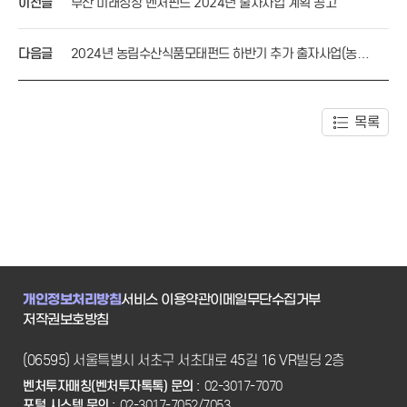
이전글
부산 미래성장 벤처펀드 2024년 출자사업 계획 공고
다음글
2024년 농림수산식품모태펀드 하반기 추가 출자사업(농식
품투자 계정) 공고
목록
개인정보처리방침
서비스 이용약관
이메일무단수집거부
저작권보호방침
(06595) 서울특별시 서초구 서초대로 45길 16 VR빌딩 2층
벤처투자매칭(벤처투자톡톡) 문의 :
02-3017-7070
포털 시스템 문의 :
02-3017-7052/7053