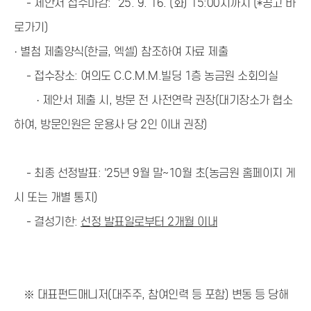
- 제안서 접수마감: `25. 9. 16. (화) 15:00시까지
(*공고 바
로가기)
· 별첨 제출양식(한글, 엑셀) 참조하여 자료 제출
- 접수장소: 여의도 C.C.M.M.빌딩 1층 농금원 소회의실
· 제안서 제출 시, 방문 전 사전연락 권장(대기장소가 협소
하여, 방문인원은 운용사 당 2인 이내 권장)
- 최종 선정발표: '25년 9월 말~10월 초(농금원 홈페이지 게
시 또는 개별 통지)
- 결성기한:
선정 발표일로부터 2개월 이내
※ 대표펀드매니저(대주주, 참여인력 등 포함) 변동 등 당해