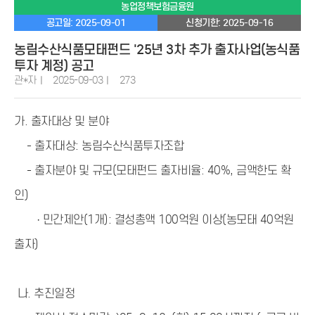
농업정책보험금융원
공고일: 2025-09-01
신청기한: 2025-09-16
농림수산식품모태펀드 '25년 3차 추가 출자사업(농식품
투자 계정) 공고
관*자
2025-09-03
273
가. 출자대상 및 분야
- 출자대상: 농림수산식품투자조합
- 출자분야 및 규모(모태펀드 출자비율: 40%, 금액한도 확
인)
· 민간제안(1개): 결성총액 100억원 이상(농모태 40억원
출자)
나. 추진일정