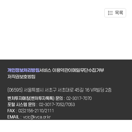
목록
개인정보처리방침
서비스 이용약관
이메일무단수집거부
저작권보호방침
(06595) 서울특별시 서초구 서초대로 45길 16 VR빌딩 2층
벤처투자매칭(벤처투자톡톡) 문의 :
02-3017-7070
포털 시스템 문의 :
02-3017-7052/7053
FAX :
02)2156-2110/2111
EMAIL :
vcic@kvca.or.kr
Copyright(C) 2022 KVCA. All Rights Reserved.