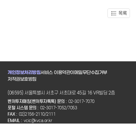
목록
개인정보처리방침
서비스 이용약관
이메일무단수집거부
저작권보호방침
(06595) 서울특별시 서초구 서초대로 45길 16 VR빌딩 2층
벤처투자매칭(벤처투자톡톡) 문의 :
02-3017-7070
포털 시스템 문의 :
02-3017-7052/7053
FAX :
02)2156-2110/2111
EMAIL :
vcic@kvca.or.kr
Copyright(C) 2022 KVCA. All Rights Reserved.