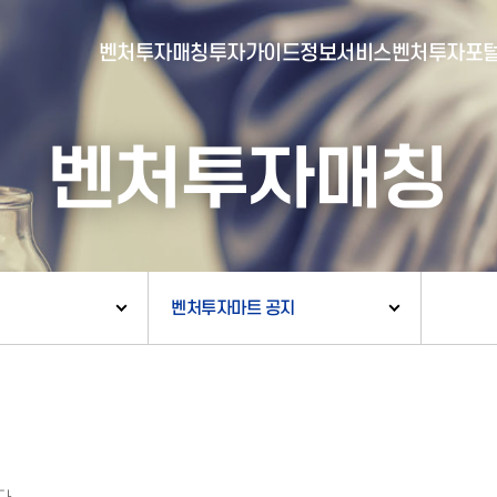
벤처투자매칭
투자가이드
정보서비스
벤처투자포
벤처투자매칭
- 포털소개
- BI소개
- 대시보드
- 투자실적
- 통합공시
- 민간벤처통계
- 벤처투자회사 전자공시
벤처투자마트 공지
- 통계/연구 보고서
- 벤처투자마트란?
- 뉴스레터 웹진
- 벤처투자마트 공지
- 발행물
- 벤처투자마트 신청
- 자료실
- 신청 정보 확인
- 벤처투자마트 FAQ
- 채용공고