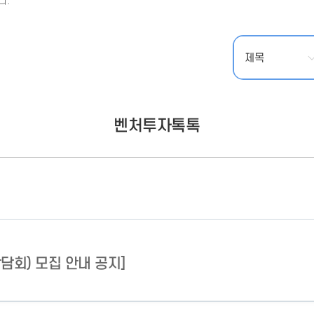
다.
- 인력Pool
- VC구주유통망
- M&A 정보망
- 비상장주식거래플랫폼
- VC 근무경력 확인
- VC 트랙레코드 확
인
- 투자확인서발급시
스템
벤처투자톡톡
상담회) 모집 안내 공지]