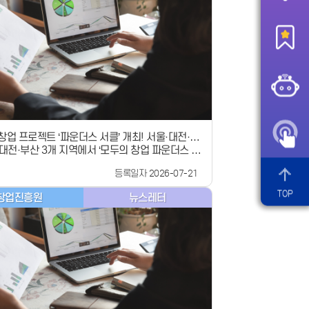
대표(공고일 기준 업력 7년 이내) 재창업 지원 부문
업 활성화 및 생태계 조성에 기여한 공적이 있는 재
원기관 소속 임직원 및 재창업 활성화에 기여한자
창업지원포털(www.k-startup.go.kr)을 통한
청 ※ 부문별 신청서류는 공고문 참조 문의처 신
시스템(K-Startup) 문의 : 국번없이 1357 공모전
업진흥원 (044-410-1983, 1985) 모집공고 바
문 확인 바랍니다 !
창업 프로젝트 ‘파운더스 서클’ 개최! 서울·대전·부
·대전·부산 3개 지역에서 ‘모두의 창업 파운더스 서
산에서 만나요
최✅ 선배 창업가와 ‘모두의 창업 프로젝트’ 선정자
등록일자 2026-07-21
 경험·노하우 공유✅ 패널 토크와 소규모 라운드테
통한 창업 고민·시행착오 소통✅ 창업가들이 지속
TOP
창업진흥원
뉴스레터
소통·협력하는 ‘모두의 창업 커뮤니티’로 확대중소
부(장관 직무대행 제1차관 노용석, 이하 중기부)
배 창업가들이 &#xff62;모두의 창업 프로젝트
63; 진출자들과 창업에 대한 깊이 있는 고민을 나누
운더스 서클’을 서울, 대전, 부산 총 3개 지역에서 개
혔습니다.​--------------------------------
---------------------------------------------
--------「모두의 창업 파운더스 서클」 개요​ · (일
부산 7. 22.(수) 14:00~16:30 / KT&amp;G 상