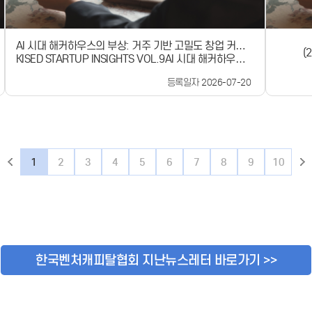
상마당 부
러스 강남
터· (
AI 시대 해커하우스의 부상: 거주 기반 고밀도 창업 커뮤니
(
등· (
KISED STARTUP INSIGHTS VOL.9AI 시대 해커하우스의
티의 확장과 시사점
➋참석자 간
부상:거주 기반 고밀도 창업 커뮤니티의 확장과 시사점미
-------
등록일자 2026-07-20
국 샌프란시스코를 중심으로 창업활동과 거주를 결합한
-----
해커하우스의 확산생활과 창업이 하나로 연결되는 AI 시
이 창업
대 새로운 창업 생태계
들과 함
중기부는
아가는 
속적으로
1
2
3
4
5
6
7
8
9
10
나갈 계
디어콘텐츠
약 중인
고 성장
참여합
를 나눌
나뉘어 
한국벤처캐피탈협회 지난뉴스레터 바로가기 >>
을 결심
험을 들
참가자 
유롭게 