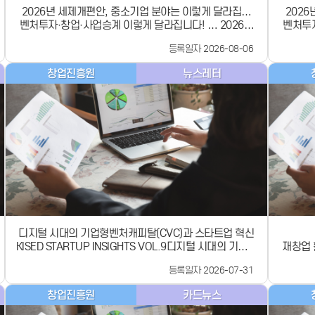
2026년 세제개편안, 중소기업 분야는 이렇게 달라집니
202
벤처투자·창업·사업승계 이렇게 달라집니다! … 2026년
다!
벤처투자
세제개편안 중소기업 분야 핵심정리
등록일자 2026-08-06
창업진흥원
뉴스레터
디지털 시대의 기업형벤처캐피탈(CVC)과 스타트업 혁신
KISED STARTUP INSIGHTS VOL.9디지털 시대의 기업형
재창업 
벤처캐피탈(CVC)과 스타트업 혁신디지털 기술의 확산과
습니다 ! 공고기간 2026. 7.27.(월) ~ 8.26.(수) 16시
등록일자 2026-07-31
글로벌 투자 환경 변화 속에서 새롭게 재정의되는 CVC의
표창규모
역할스타트업의 기술 개발을 넘어 기술 확산과 시장 연결
문 8점, 재창
창업진흥원
카드뉴스
을 촉진하는 전략적 자본
기업 부문, 재창
재창업 