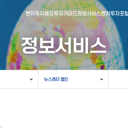
벤처투자매칭
투자가이드
정보서비스
벤처투자포
정보서비스
- 포털소개
- BI소개
- 대시보드
- 투자실적
- 통합공시
- 민간벤처통계
- 벤처투자회사 전자공시
뉴스레터 웹진
- 통계/연구 보고서
- 벤처투자마트란?
- 뉴스레터 웹진
- 벤처투자마트 공지
- 발행물
- 벤처투자마트 신청
- 자료실
- 신청 정보 확인
- 벤처투자마트 FAQ
- 채용공고