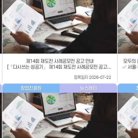
기업의 
: 재창
창업 지
접수방법 
온라인 신
청·접수 
문의 : 창
로가기 신청 세부자격 및 유공포상 관련 상세사항은 공고
제14회 재도전 사례공모전 공고 안내
모두의 
[「다시쓰는 성공기」 제14회 재도전 사례공모전 공고]를
✅ 서울
클’ 개
아래와 같이 안내드리오니 관심있는 분들의 많은 신청을
등록일자 2026-07-22
간 창업
바랍니다. 대상 폐업이력이 있는 재창업기업의 대표 공모
이블을 
내용 창업 실패 후 재도전하여 기업경영(조직관리, 자금조
창업진흥원
뉴스레터
적으로 
달, 마케팅, R&amp;D 등)의 어려움을 극복한 수기 시상
벤처기업
규모 상장 총 5점, 상금 총 1,100만원 및 도전응원금 ※
는 선
세부 신청 자격 및 일정 등은 공고문 참조 접수기간 2026.
&#xff
7.21.(화)~8.20.(목), 16시까지 신청방법 K-
는 ‘파
Startup(http://k-startup.go.kr)을 통한 온라인 신청
최한다고 밝
문의처 (신청 및 접수 시스템 문의) 국번없이 1357 (공모
-------
전 문의) 창업진흥원 044-410-1983, 1985 모집공고 바
-----
로가기
시/장소) 