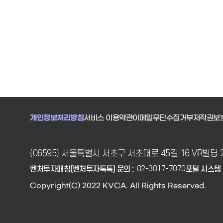
업은 지난 3월 싱가포르에서 열린 ‘AI 커넥트 서밋
(Connect Summit)’에서한 유학생이 &#34;해외에 있는
우리 청년들도 창업에 도전할 수 있도록 정책적 지원이 필
요하다&#34;고 제안한 것을 계기로 기획되었으며,현장
의 목소리를 정책으로 연결한 사례라는 점에서 의미가 있
습니다.중기부는 미국의 실리콘밸리와 뉴욕, 싱가포르, 인
도 등 4개 지역을 중심으로 총 80명의 유망 예비창업가 및
창업가를 선발하여온·오프라인 멘토링, 맞춤형 보육, 창업
활동비 지원 등을 통해 글로벌 창업가로 육성할 계획입니
다.또한 프라이머USA 이정희 대표, 오스테오진 테크
(Osteogene tech) 오선호 공동설립자, 닷(Dot) 김주윤
대표, 링글(Ringle) 이승훈 대표를 비롯한세계 각 지역의
개인정보처리방침
서비스 이용약관
이메일무단수집거부
저작권보
한인 선배 창업가와 현지 투자사 등이 참여하는 전문 멘토
단*을 구성해 해외 창업 경험과 노하우를 공유합니다.* 디
스플레이·에듀테크 등 다양한 분야에서 현지 고객 확보,
매출 창출 및 해외 투자유치를 경험한 선배 창업가와현지
(06595) 서울특별시 서초구 서초대로 45길 16 VR빌딩 
진출전략 수립, 사업화 및 투자유치를 전문적으로 지원하
는 AC·VC 등으로 구성K-스타트업센터(KSC) 등 중기부 해
02-3017-7070
벤처투자매칭(벤처투자톡톡) 문의 :
포털 시스템 
외 거점을 활용해 법·규제, 시장 동향 등 현지 정보를 제공
하고,기술 실증, 사업 파트너 발굴, 투자유치 등을 연계하
Copyright(C) 2022 KVCA. All Rights Reserved.
여 해외 창업기업의 안정적인 성장을 지원할 예정입니다.
「K-Founder 펀드」출범식이어서 중기부는 이날 해외에
서 성공한 선배 기업가가 후배(창업)기업가의 발굴과 성장