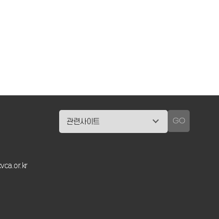
제1차관은 “이번 파운더스 서클은 선·후배 창업가
 있는 연대를 형성하는 첫걸음”이라며,“이를 시작
업가들이 자유롭게 소통하고 협력하는 ‘모두의 창
니티’를 구축하여창업이 혼자가 아닌 함께 나아가
이 되는 생태계를 만들어 나가겠다”고 강조했습니
두의창업프로젝트 #창업 #창업멘토 #파운더스서
클#중소벤처기업부 #중기부
GO
vca.or.kr