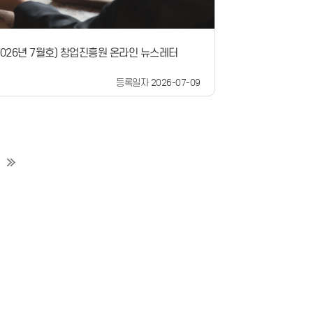
산서울 7. 24.(금) 10:00~12:30 / 서울 드림플
대전 7. 24.(금) 15:30~18:00 / 대전 컨벤션센
참 석 자) 선배 창업가, 모두의 창업 프로젝트 선정자
2026년 7월호) 창업진흥원 온라인 뉴스레터
주요내용) ➊선배 창업가의 창업 경험과 노하우 공유
 소통​------------------------------------
---------------------------------------------
등록일자 2026-07-09
---- 이번 ‘파운더스 서클’은 ‘모두의 창업’ 도전자들
 과정에서 겪는 다양한 고민들을 선배·동료 창업가
께 나눌 수 있는 장을 만들기 위해 기획됐습니다.
 이번 파운더스 서클을 시작으로 창업을 함께 나
길로 만들어가기 위해, 창업 생태계 구성원들이 지
 소통·교류하는 ‘모두의 창업 커뮤니티’를 확장해
획입니다. ‘서울로보틱스(자율주행)’, ‘스푼랩스(미
)’, ‘토스랩(B2B Saas)’ 등 다양한 분야에서 활
 선배 창업가와 ‘짐캐리(부산)’ 등 지역에서 자리 잡
한 선배 창업가들이 이번 ‘파운더스 서클’에 함께
니다.행사는 참석자들이 진솔하고 밀도 있는 대화
 수 있도록 1부 패널 토크와 2부 라운드테이블로
진행됩니다.1부에서는 선배 창업가들이 처음 창업
한 계기부터 사업을 성장시키고 위기를 극복한 경
려줍니다.이어지는 2부에서는 선배 창업가 1명과
20여 명 간 소규모 그룹을 구성하여창업 고민을 자
묻고 답하며 깊이 있는 소통을 이어갑니다.노용석