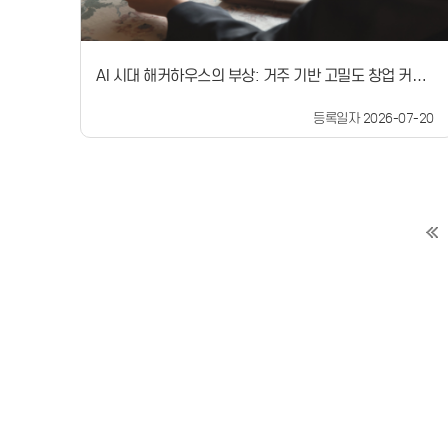
------------​▪ K-Founders Connect in Silicon Valley 개
퍼스(SVC) 등 한국의 정책 지원 노하우의 브라질 도입 의
요 ▪▪ (일시/장소) &#39;26.7.24.(금) 13:30~15:00 (현
사를 적극 표명했습니다.노용석 중기부 제1차관은 “이번
지 시각) / 스타트업·벤처 캠퍼스 실리콘밸리▪ (참석기관)
브라질 중소기업부와의 양자 면담은 지난 2월 체결한 우
중기부 제1차관, 창업진흥원, KVIC, 스타트업, K-
리나라와 브라질 간 중소기업 분야 양해각서를 바탕으로
AI 시대 해커하우스의 부상: 거주 기반 고밀도 창업 커뮤니
Founder 펀드 운용사, 재외국민, 현지 유학생, 한인 VC
양국 중소·벤처기업 및 스타트업 지원정책의 협력 관계가
티의 확장과 시사점
등 70여 명▪ (주요내용) 모두의 창업 글로벌 프로젝트‘ 계
공고히 되는 계기가 될 것”이라며,“우리 중소기업과 스타
획 발표, K-Founder 펀드 출범식, 한인 선배 창업가의 진
등록일자 2026-07-20
트업이 브라질을 비롯한 남미 시장에서 새로운 성장 동력
출 경험 공유, 질의응답 등-----------------------------
을 확보할 수 있도록 실질적인 정책 지원을 아끼지 않겠
----------------------------------------------------
다”고 밝혔습니다.#브라질순방 #스타트업 #중소기업 #
----------------------------------------------------
협력 #양자면담#중소벤처기업부 #중기부
-----------이번 행사는 노용석 중기부 제1차관을 비롯하
여 스타트업, 재외국민, 유학생, 한인 VC, 창업지원기관
관계자 등 70여 명이 참석할 예정입니다. 본 행사에서
&#xff62;모두의 창업 글로벌 프로젝트&#xff63;를 공식
발표하고 ‘K-Founder 펀드*’ 출범식을 함께 진행합니다.
이후에는 링글의 이승훈 대표**가 예비창업가들을 대상
으로 자신의 해외진출 경험을 공유합니다.​* (펀드명) ASQ
Pioneer 펀드(운용사 : Valon Capital)** 원어민 튜터
1:1 맞춤 화상영어 서비스를 제공하는 링글의 공동창업자
로, 2019년부터 실리콘밸리에 해외지사를 설립해 활동중
인 베테랑 창업가「모두의 창업 글로벌 프로젝트」발표
「모두의 창업 글로벌 프로젝트」는 창업 지원 대상을 재
외국민과 유학생까지 확대하여해외에서도 우리 국민이 글
로벌 창업에 도전할 수 있도록 지원하는 사업입니다.이 사