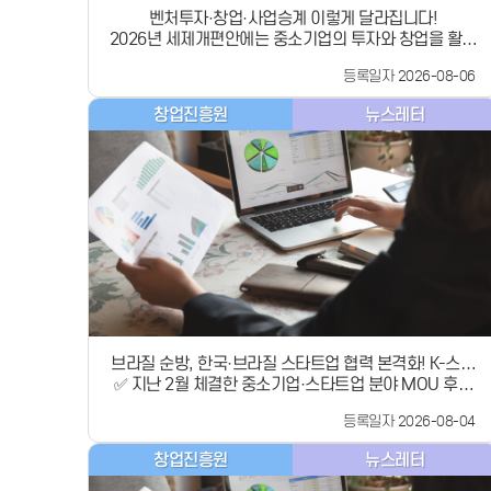
벤처투자·창업·사업승계 이렇게 달라집니다!
2026년 세제개편안에는 중소기업의 투자와 창업을 활성
화하고,원활한 사업승계를 지원하기 위한 세제개편 내용
등록일자 2026-08-06
이 담겼습니다.​✅ 벤처투자 세제지원 확대✅ 창업 중소기
업 세액감면 및 우대 대상 확대✅ 제3자 사업승계 과세특
창업진흥원
뉴스레터
례 신설​중소기업 분야의 주요 변화를 핵심 수치와 함께 살
펴보겠습니다.1. 벤처투자, 세제지원이 더 커집니다① 벤
처투자 세제지원* 적용 시 투자 대상 벤처기업의 업력 요
건 완화​설립 후 7년 이내 → ​10년 이내 확대​*(내국법인)
벤처회사에 출자·투자시 세액공제,(벤처투자회사등) 벤처
주식 양도차익 비과세​창업 초기뿐 아니라 성장 단계의 기
업까지투자 대상에 포함해 벤처기업의 스케일업을 뒷받침
합니다.​② 법인 투자 세액공제 확대인구감소지역 및 비수
도권 인구감소관심지역의벤처·창업기업에 직접 투자할 경
우 세액공제율이 높아집니다.​투자금액의 5% → 7%​지역
벤처기업에 대한 직접 투자를 유도해 지역 투자 활성화를
뒷받침합니다.​③ 주식 양도차익 비과세 상시 적용거주자
브라질 순방, 한국·브라질 스타트업 협력 본격화! K-스타
와 벤처투자회사 등이 요건에 따라 취득한벤처기업 등의
✅ 지난 2월 체결한 중소기업·스타트업 분야 MOU 후속
트업 남미 진출 지원
주식·출자지분에 대한양도차익 비과세 특례가 상시화됩니
조치 논의✅ ‘중소·벤처기업 공식 협력 채널’ 구축 및 정책
다.​기존 2028년 말까지 → 기한 없이 상시 적용​
등록일자 2026-08-04
교류 확대✅ ‘모두의 창업 프로젝트’, ‘스타트업벤처 캠퍼스
&#39;27.1.1. 이후 주식을 취득하거나 출자하는 분부터
(SVC 서울)’, ‘컴업(COME UP) 2026’ 소개✅ K-스타트업
적용2. 창업기업, 세금 부담을 더 낮춥니다① 창업 중소기
창업진흥원
뉴스레터
의 브라질·남미 시장 진출을 위한 정책 지원 강화 중소벤
업 세액감면 확대비수도권을 보다 세분화하고 지역별 감
처기업부(장관 직무대행 제1차관 노용석, 이하 중기부)는