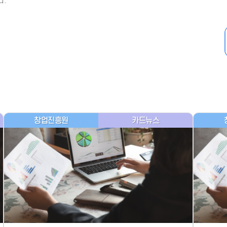
다.
- 인력Pool
- VC구주유통망
- M&A 정보망
- 비상장주식거래플랫폼
- VC 근무경력 확인
- VC 트랙레코드 확
인
- 투자확인서발급시
스템
창업진흥원
카드뉴스