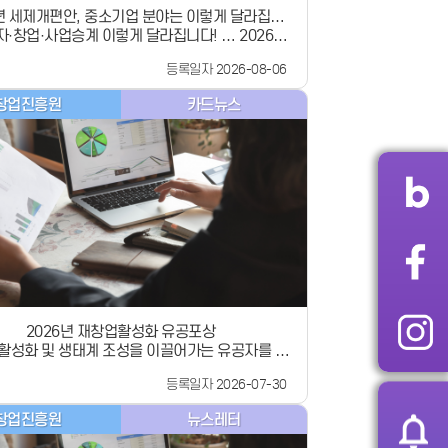
6년 세제개편안, 중소기업 분야는 이렇게 달라집니
·창업·사업승계 이렇게 달라집니다! … 2026년
다!
세제개편안 중소기업 분야 핵심정리
등록일자 2026-08-06
창업진흥원
카드뉴스
2026년 재창업활성화 유공포상
활성화 및 생태계 조성을 이끌어가는 유공자를 찾
까지
등록일자 2026-07-30
 중소벤처기업부장관 표창 12점 (재창업기업 부
업 지원 부문 4점) 지원부문 2개 부문(재창업
창업진흥원
뉴스레터
업 지원 부문) 신청대상 재창업기업 부문 :
활성화 및 국가 경제에 기여한 공로가 있는 재창업