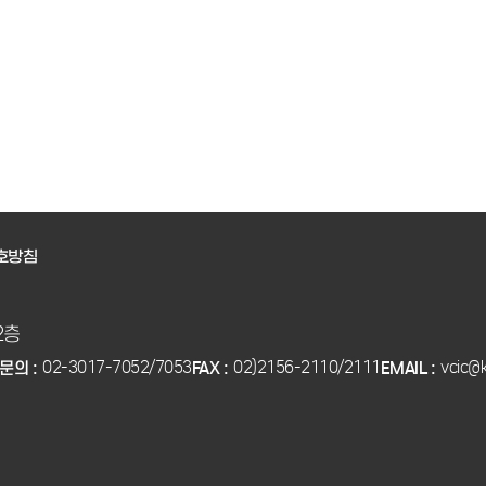
중기부 
간 깊이
으로 창
업 커뮤
는 도전
다.#모
호방침
2층
02-3017-7052/7053
02)2156-2110/2111
vcic@k
문의 :
FAX :
EMAIL :