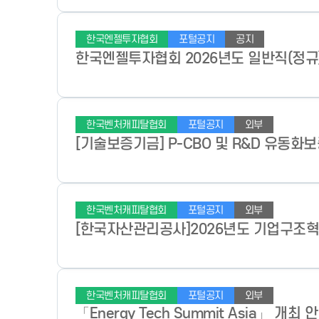
한국엔젤투자협회
포털공지
공지
한국엔젤투자협회 2026년도 일반직(정규) 채용공
한국벤처캐피탈협회
포털공지
외부
[기술보증기금] P-CBO 및 R&D 유동화
한국벤처캐피탈협회
포털공지
외부
[한국자산관리공사]2026년도 기업구조
한국벤처캐피탈협회
포털공지
외부
「Energy Tech Summit Asia」 개최