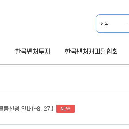
- 인력Pool
- VC구주유통망
- M&A 정보망
- 비상장주식거래플랫폼
- VC 근무경력 확인
- VC 트랙레코드 확
인
- 투자확인서발급시
스템
털
한국벤처투자
한국벤처캐피탈협회
신청 안내(~8. 27.)
NEW