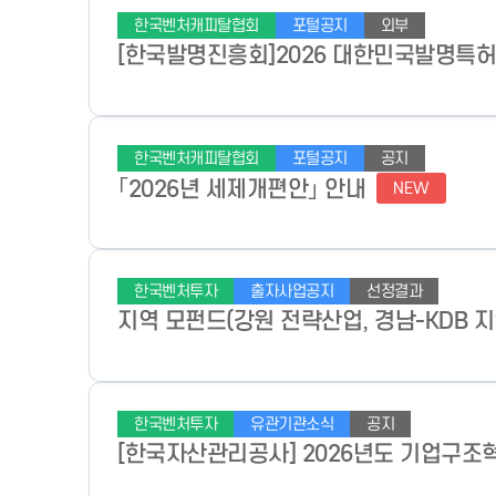
한국벤처캐피탈협회
포털공지
외부
[한국발명진흥회]2026 대한민국발명특허대전
한국벤처캐피탈협회
포털공지
공지
｢2026년 세제개편안｣ 안내
NEW
한국벤처투자
출자사업공지
선정결과
지역 모펀드(강원 전략산업, 경남-KDB 
한국벤처투자
유관기관소식
공지
[한국자산관리공사] 2026년도 기업구