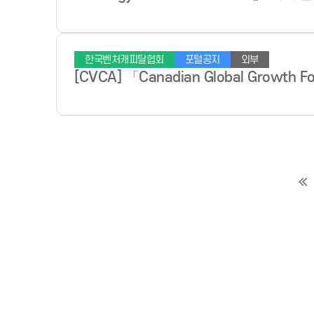
한국벤처캐피탈협회
포털공지
외부
[CVCA] 「Canadian Global Growth