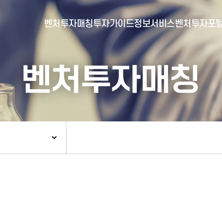
벤처투자매칭
투자가이드
정보서비스
벤처투자포
벤처투자매칭
- 포털소개
- BI소개
- 대시보드
- 투자실적
- 통합공시
- 민간벤처통계
- 벤처투자회사 전자공시
- 통계/연구 보고서
- 벤처투자마트란?
- 뉴스레터 웹진
- 벤처투자마트 공지
- 발행물
- 벤처투자마트 신청
- 자료실
- 신청 정보 확인
- 벤처투자마트 FAQ
- 채용공고