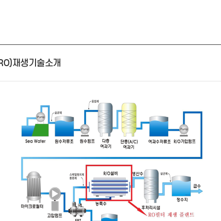
- 인력Pool
- VC구주유통망
- M&A 정보망
- 비상장주식거래플랫폼
- VC 근무경력 확인
- VC 트랙레코드 확
인
RO)재생기술소개
- 투자확인서발급시
스템