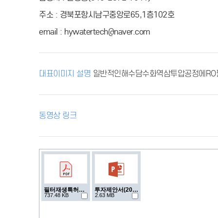
주소 : 경북포항시남구중앙로65,1층102호
email : hywatertech@naver.com
대표이미지 설명
일반적인해수담수화역삼투압공정에RO
동영상 링크