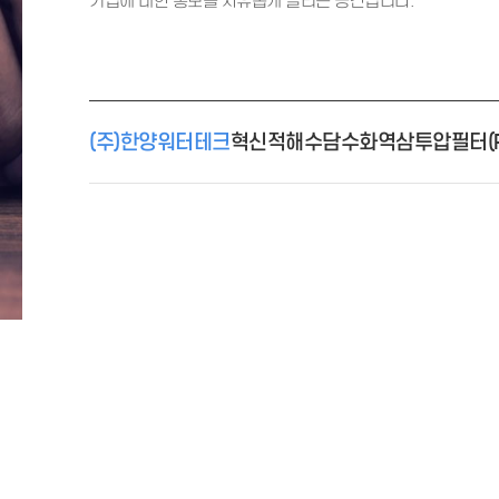
기업에 대한 홍보를 자유롭게 올리는 공간입니다.
(주)한양워터테크
혁신적해수담수화역삼투압필터(