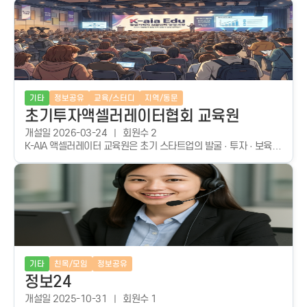
기타
정보공유
교육/스터디
지역/동문
초기투자액셀러레이터협회 교육원
개설일 2026-03-24
회원수 2
K-AIA 액셀러레이터 교육원은 초기 스타트업의 발굴 · 투자 · 보육
전문 인재의 체계적 양성 및 육성을 통하여 우수 인재 유입과 커리어
성장을 목표로 합니다.
기타
친목/모임
정보공유
정보24
개설일 2025-10-31
회원수 1