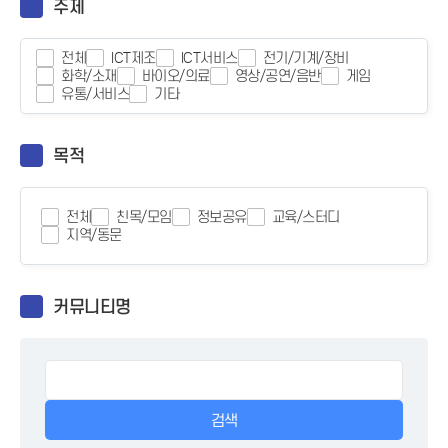
주제
전체
ICT제조
ICT서비스
전기/기계/장비
화학/소재
바이오/의료
영상/공연/음반
게임
유통/서비스
기타
목적
전체
친목/모임
정보공유
교육/스터디
지역/동문
커뮤니티명
검색