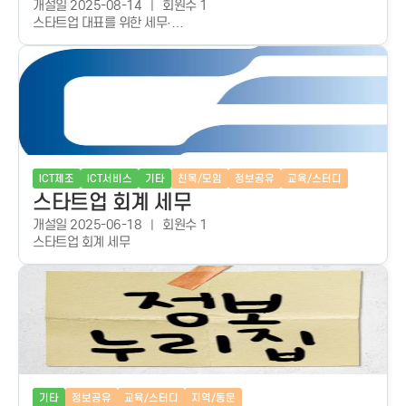
개설일 2025-08-14
회원수 1
스타트업 대표를 위한 세무·
회계 실전 가이드와 인사이트를 제공합니다. 스타트업과 벤처기업의 주요 
·세무 이슈를 전문적으로 분석하고, 최신 투자·
세무 트렌드와 실무 팁을 전달합니다. 실제 사례와 전문가 해설로 대표님의
ICT제조
ICT서비스
기타
친목/모임
정보공유
교육/스터디
스타트업 회계 세무
개설일 2025-06-18
회원수 1
스타트업 회계 세무
기타
정보공유
교육/스터디
지역/동문