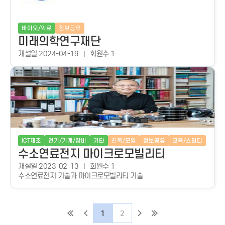
바이오/의료
정보공유
미래의학연구재단
개설일 2024-04-19
회원수 1
ICT제조
전기/기계/장비
기타
친목/모임
정보공유
교육/스터디
수소연료전지 마이크로모빌리티
개설일 2023-02-13
회원수 1
수소연료전지 기술과 마이크로모빌리티 기술
1
2