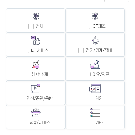
전체
ICT제조
ICT서비스
전기/기계/장비
화학/소재
바이오/의료
영상/공연/음반
게임
유통/서비스
기타