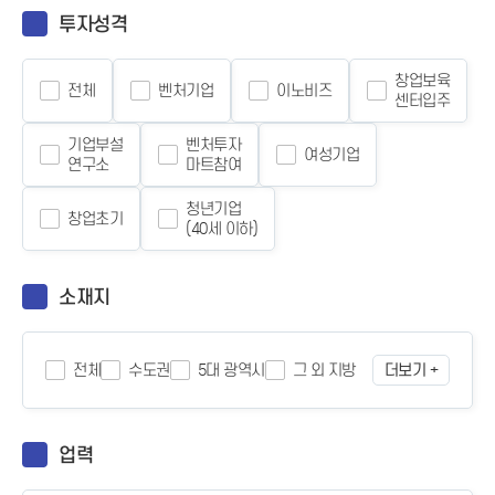
투자성격
창업보육
전체
벤처기업
이노비즈
센터입주
기업부설
벤처투자
여성기업
연구소
마트참여
청년기업
창업초기
(40세 이하)
소재지
전체
수도권
5대 광역시
그 외 지방
더보기 +
업력