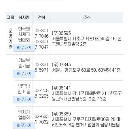
제목
회사명
전화
주소
한국벤
운
02-301
(우)06595
처캐피
영
7-7046
서울특별시 서초구 서초대로45길 16, 한
탈협회
기
02-301
국벤처투자빌딩 2층
관
7-7047
바로가기
기술보
02-321
(우)07345
증기금
5-5971
서울시 영등포구 63로 50, 63빌딩 41층
바로가기
법무법
(우)06141
02-208
인 세움
서울특별시 강남구 테헤란로 211 한국고
8-3295
등교육재단빌딩 5층, 9층, 13층
바로가기
벤처기
(우)08389
02-633
업협회
서울특별시 구로구 디지털로30길 28 마
1-7032
리오타워 8층 벤처기업협회 금융지원팀
바로가기