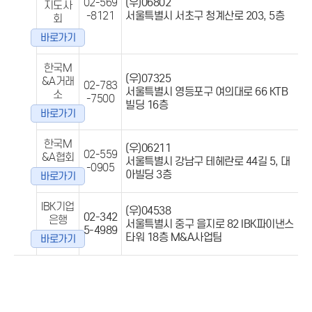
02-569
(우)06802
지도사
-8121
서울특별시 서초구 청계산로 203, 5층
회
바로가기
한국M
(우)07325
&A거래
02-783
서울특별시 영등포구 여의대로 66 KTB
소
-7500
빌딩 16층
바로가기
한국M
(우)06211
02-559
&A협회
서울특별시 강남구 테헤란로 44길 5, 대
-0905
아빌딩 3층
바로가기
IBK기업
(우)04538
02-342
은행
서울특별시 중구 을지로 82 IBK파이낸스
5-4989
타워 18층 M&A사업팀
바로가기