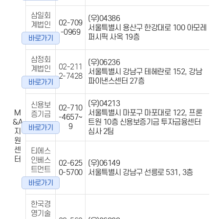
삼일회
(우)04386
02-709
계법인
서울특별시 용산구 한강대로 100 아모레
-0969
퍼시픽 사옥 19층
바로가기
삼정회
(우)06236
02-211
계법인
서울특별시 강남구 테헤란로 152, 강남
2-7428
파이낸스센터 27층
바로가기
(우)04213
신용보
02-710
M
서울특별시 마포구 마포대로 122, 프론
증기금
-4657~
&A
트원 10층 신용보증기금 투자금융센터
9
바로가기
지
심사 2팀
원
센
티에스
터
인베스
02-625
(우)06149
트먼트
0-5700
서울특별시 강남구 선릉로 531, 3층
바로가기
한국경
영기술