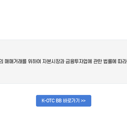
- 인력Pool
- VC구주유통망
- M&A 정보망
- 비상장주식거래플랫폼
- VC 근무경력 확인
- VC 트랙레코드 확
인
- 투자확인서발급시
스템
의 매매거래를 위하여 자본시장과 금융투자업에 관한 법률에 따라
K-OTC BB 바로가기 >>