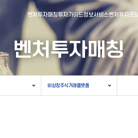
벤처투자매칭
투자가이드
정보서비스
벤처투자포
벤처투자매칭
- 포털소개
- BI소개
- 대시보드
- 투자실적
- 통합공시
- 민간벤처통계
- 벤처투자회사 전자공시
비상장주식거래플랫폼
- 통계/연구 보고서
- 벤처투자마트란?
- 뉴스레터 웹진
- 벤처투자마트 공지
- 발행물
- 벤처투자마트 신청
- 자료실
- 신청 정보 확인
- 벤처투자마트 FAQ
- 채용공고