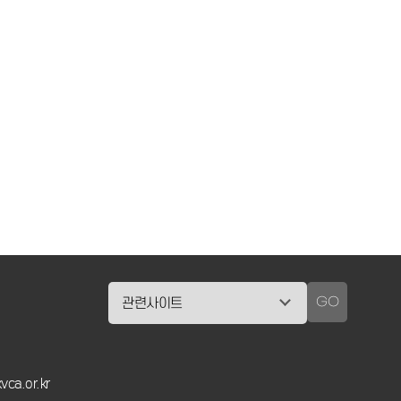
GO
vca.or.kr