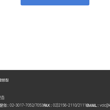
호방침
2층
02-3017-7052/7053
02)2156-2110/2111
vcic@k
문의 :
FAX :
EMAIL :