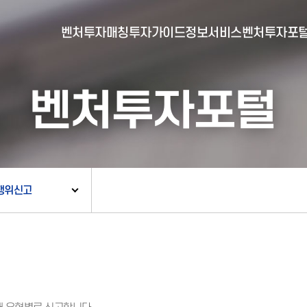
벤처투자매칭
투자가이드
정보서비스
벤처투자포
벤처투자포털
- 포털소개
- BI소개
- 대시보드
- 투자실적
- 통합공시
- 민간벤처통계
- 벤처투자회사 전자공시
행위신고
- 통계/연구 보고서
- 벤처투자마트란?
- 뉴스레터 웹진
- 벤처투자마트 공지
- 발행물
- 벤처투자마트 신청
- 자료실
- 신청 정보 확인
- 벤처투자마트 FAQ
- 채용공고