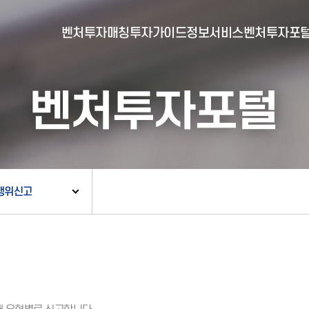
벤처투자매칭
투자가이드
정보서비스
벤처투자포
벤처투자포털
- 포털소개
- BI소개
- 대시보드
- 투자실적
- 통합공시
- 민간벤처통계
- 벤처투자회사 전자공시
행위신고
- 통계/연구 보고서
- 벤처투자마트란?
- 뉴스레터 웹진
- 벤처투자마트 공지
- 발행물
- 벤처투자마트 신청
- 자료실
- 신청 정보 확인
- 벤처투자마트 FAQ
- 채용공고