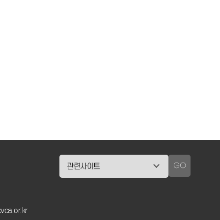
GO
vca.or.kr