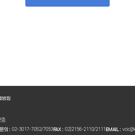
호방침
2층
02-3017-7052/7053
02)2156-2110/2111
vcic@k
문의 :
FAX :
EMAIL :