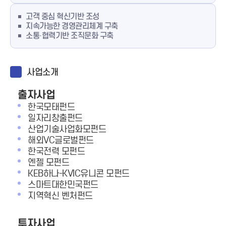
고객 중심 혁신기반 조성
지속가능한 경영관리체계 구축
소통·협력기반 조직문화 구축
사업소개
출자사업
한국모태펀드
일자리창출펀드
산업기술사업화모펀드
해외VC글로벌펀드
한국전력 모펀드
엔젤 모펀드
KEB하나-KVIC유니콘 모펀드
스마트대한민국펀드
지역혁신 벤처펀드
투자사업