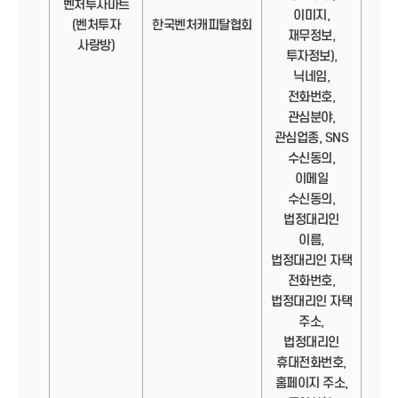
벤처투자마트
이미지,
정보
(벤처투자
한국벤처캐피탈협회
재무정보,
사랑방)
투자정보),
닉네임,
전화번호,
관심분야,
관심업종, SNS
수신동의,
이메일
수신동의,
법정대리인
이름,
법정대리인 자택
전화번호,
법정대리인 자택
주소,
법정대리인
휴대전화번호,
홈페이지 주소,