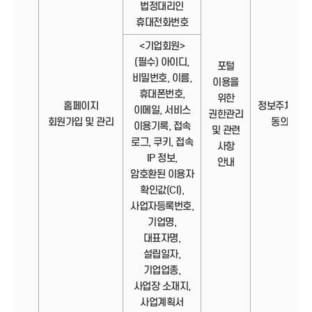
법정대리인
휴대전화번호
<기업회원>
(필수) 아이디,
포털
비밀번호, 이름,
이용을
휴대폰번호,
위한
홈페이지
정보주체의
이메일, 서비스
권한관리
회원가입 및 관리
동의
이용기록, 접속
및 관련
로그, 쿠키, 접속
사항
IP 정보,
안내
암호환된 이용자
확인값(CI),
사업자등록번호,
기업명,
대표자명,
설립일자,
기업업종,
사업장 소재지,
사업계획서