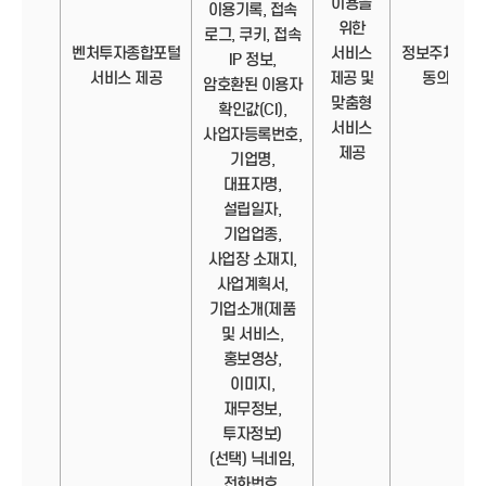
이용을
이용기록, 접속
위한
로그, 쿠키, 접속
벤처투자종합포털
서비스
정보주체의
IP 정보,
서비스 제공
제공 및
동의
암호환된 이용자
맞춤형
확인값(CI),
서비스
사업자등록번호,
제공
기업명,
대표자명,
설립일자,
기업업종,
사업장 소재지,
사업계획서,
기업소개(제품
및 서비스,
홍보영상,
이미지,
재무정보,
투자정보)
(선택) 닉네임,
전화번호,