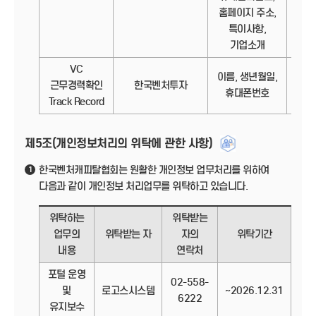
홈페이지 주소,
특이사항,
기업소개
VC
이름, 생년월일,
정보
근무경력확인
한국벤처투자
휴대폰번호
Track Record
제5조(개인정보처리의 위탁에 관한 사항)
한국벤처캐피탈협회는 원활한 개인정보 업무처리를 위하여
1
다음과 같이 개인정보 처리업무를 위탁하고 있습니다.
위탁하는
위탁받는
업무의
위탁받는 자
자의
위탁기간
내용
연락처
포털 운영
02-558-
및
로고스시스템
~2026.12.31
6222
유지보수