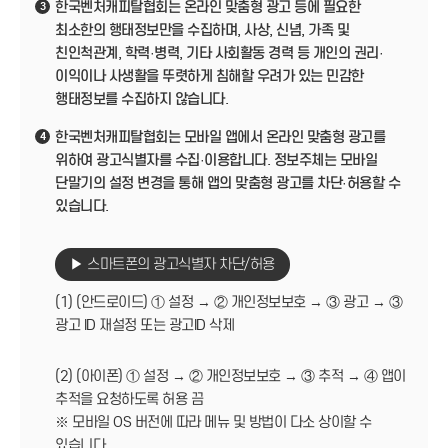
한국벤처캐피탈협회는 온라인 맞춤형 광고 등에 필요한
3
최소한의 행태정보만을 수집하며, 사상, 신념, 가족 및
친인척관계, 학력·병력, 기타 사회활동 경력 등 개인의 권리·
이익이나 사생활을 뚜렷하게 침해할 우려가 있는 민감한
행태정보를 수집하지 않습니다.
한국벤처캐피탈협회는 모바일 앱에서 온라인 맞춤형 광고를
4
위하여 광고식별자를 수집·이용합니다. 정보주체는 모바일
단말기의 설정 변경을 통해 앱의 맞춤형 광고를 차단·허용할 수
있습니다.
▶ 스마트폰의 광고식별자 차단/허용
(1) (안드로이드) ① 설정 → ② 개인정보보호 → ③ 광고 → ③
광고 ID 재설정 또는 광고ID 삭제
(2) (아이폰) ① 설정 → ② 개인정보보호 → ③ 추적 → ④ 앱이
추적을 요청하도록 허용 끔
※ 모바일 OS 버전에 따라 메뉴 및 방법이 다소 상이할 수
있습니다.