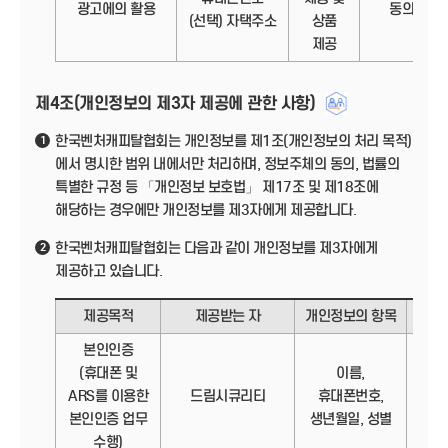
광고에의 활용
동의
(선택) 자택주소
상품
제공
제4조(개인정보의 제3자 제공에 관한 사항)
한국벤처캐피탈협회는 개인정보를 제1조(개인정보의 처리 목적)
1
에서 명시한 범위 내에서만 처리하며, 정보주체의 동의, 법률의
특별한 규정 등 「개인정보 보호법」 제17조 및 제18조에
해당하는 경우에만 개인정보를 제3자에게 제공합니다.
한국벤처캐피탈협회는 다음과 같이 개인정보를 제3자에게
2
제공하고 있습니다.
제공목적
제공받는 자
개인정보의 항목
제
본인인증
(휴대폰 및
이름,
정보
ARS를 이용한
드림시큐리티
휴대폰번호,
본인인증 업무
생년월일, 성별
수행)