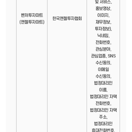
및 서비스,
홍보영상,
벤처투자마트
이미지,
정보
한국엔젤투자협회
(엔젤투자마트)
재무정보,
투자정보),
닉네임,
전화번호,
관심분야,
관심업종, SNS
수신동의,
이메일
수신동의,
법정대리인
이름,
법정대리인 자택
전화번호,
법정대리인 자택
주소,
법정대리인
휴대전화번호,