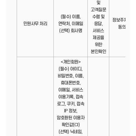
및
고객질문
(필수) 이름,
수렴 및
정보주체의
민원사무 처리
연락처, 이메일
응답,
동의
(선택) 회사명
서비스
제공을
위한
본인확인
<개인회원>
(필수) 아이디,
비밀번호, 이름,
휴대폰번호,
이메일, 서비스
이용기록, 접속
로그, 쿠키, 접속
IP 정보,
암호환된 이용자
확인값(CI)
(선택) 닉네임,