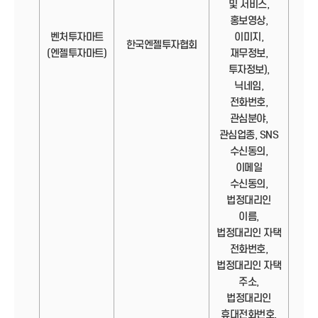
및 서비스,
홍보영상,
벤처투자마트
이미지,
정보
한국엔젤투자협회
(엔젤투자마트)
재무정보,
투자정보),
닉네임,
전화번호,
관심분야,
관심업종, SNS
수신동의,
이메일
수신동의,
법정대리인
이름,
법정대리인 자택
전화번호,
법정대리인 자택
주소,
법정대리인
휴대전화번호,