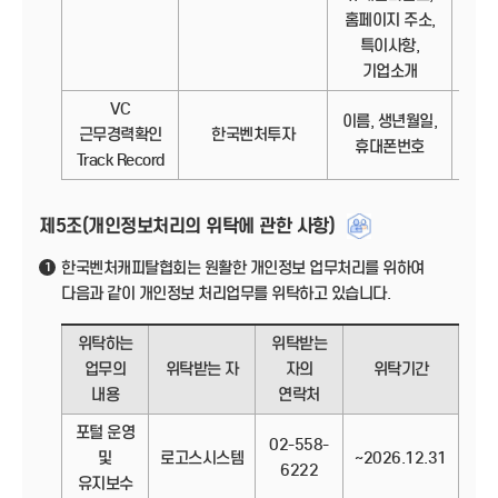
홈페이지 주소,
특이사항,
기업소개
VC
이름, 생년월일,
정보
근무경력확인
한국벤처투자
휴대폰번호
Track Record
제5조(개인정보처리의 위탁에 관한 사항)
한국벤처캐피탈협회는 원활한 개인정보 업무처리를 위하여
1
다음과 같이 개인정보 처리업무를 위탁하고 있습니다.
위탁하는
위탁받는
업무의
위탁받는 자
자의
위탁기간
내용
연락처
포털 운영
02-558-
및
로고스시스템
~2026.12.31
6222
유지보수