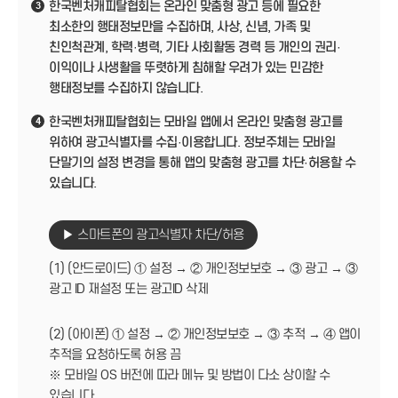
한국벤처캐피탈협회는 온라인 맞춤형 광고 등에 필요한
3
최소한의 행태정보만을 수집하며, 사상, 신념, 가족 및
친인척관계, 학력·병력, 기타 사회활동 경력 등 개인의 권리·
이익이나 사생활을 뚜렷하게 침해할 우려가 있는 민감한
행태정보를 수집하지 않습니다.
한국벤처캐피탈협회는 모바일 앱에서 온라인 맞춤형 광고를
4
위하여 광고식별자를 수집·이용합니다. 정보주체는 모바일
단말기의 설정 변경을 통해 앱의 맞춤형 광고를 차단·허용할 수
있습니다.
▶ 스마트폰의 광고식별자 차단/허용
(1) (안드로이드) ① 설정 → ② 개인정보보호 → ③ 광고 → ③
광고 ID 재설정 또는 광고ID 삭제
(2) (아이폰) ① 설정 → ② 개인정보보호 → ③ 추적 → ④ 앱이
추적을 요청하도록 허용 끔
※ 모바일 OS 버전에 따라 메뉴 및 방법이 다소 상이할 수
있습니다.