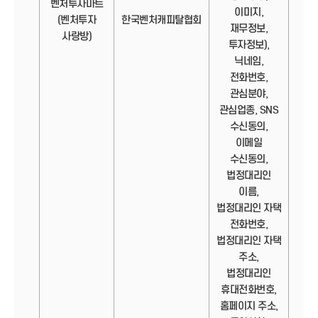
벤처투자마트
이미지,
정보
(벤처투자
한국벤처캐피탈협회
재무정보,
사랑방)
투자정보),
닉네임,
전화번호,
관심분야,
관심업종, SNS
수신동의,
이메일
수신동의,
법정대리인
이름,
법정대리인 자택
전화번호,
법정대리인 자택
주소,
법정대리인
휴대전화번호,
홈페이지 주소,