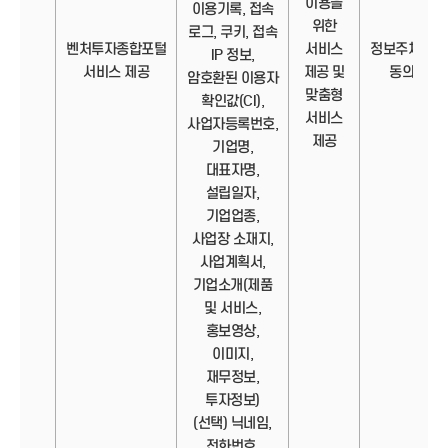
이용을
이용기록, 접속
위한
로그, 쿠키, 접속
벤처투자종합포털
서비스
정보주체의
IP 정보,
서비스 제공
제공 및
동의
암호환된 이용자
맞춤형
확인값(CI),
서비스
사업자등록번호,
제공
기업명,
대표자명,
설립일자,
기업업종,
사업장 소재지,
사업계획서,
기업소개(제품
및 서비스,
홍보영상,
이미지,
재무정보,
투자정보)
(선택) 닉네임,
전화번호,