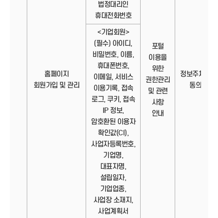
법정대리인
휴대전화번호
<기업회원>
(필수) 아이디,
포털
비밀번호, 이름,
이용을
휴대폰번호,
위한
홈페이지
정보주체의
이메일, 서비스
권한관리
회원가입 및 관리
동의
이용기록, 접속
및 관련
로그, 쿠키, 접속
사항
IP 정보,
안내
암호환된 이용자
확인값(CI),
사업자등록번호,
기업명,
대표자명,
설립일자,
기업업종,
사업장 소재지,
사업계획서