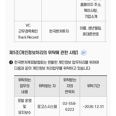
홈페이지 주소,
특이사항,
기업소개
VC
이름, 생년월일,
정보
근무경력확인
한국벤처투자
휴대폰번호
Track Record
제5조(개인정보처리의 위탁에 관한 사항)
한국벤처캐피탈협회는 원활한 개인정보 업무처리를 위하여
1
다음과 같이 개인정보 처리업무를 위탁하고 있습니다.
위탁하는
위탁받는
업무의
위탁받는 자
자의
위탁기간
내용
연락처
포털 운영
02-558-
및
로고스시스템
~2026.12.31
6222
유지보수