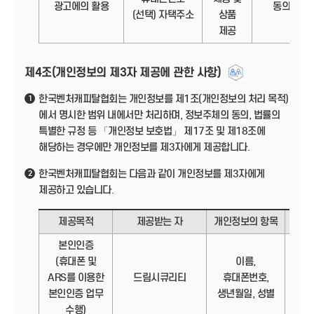
광고에의 활용
동의
(선택) 자택주소
상품
제공
제4조(개인정보의 제3자 제공에 관한 사항)
한국벤처캐피탈협회는 개인정보를 제1조(개인정보의 처리 목적)
1
에서 명시한 범위 내에서만 처리하며, 정보주체의 동의, 법률의
특별한 규정 등 「개인정보 보호법」 제17조 및 제18조에
해당하는 경우에만 개인정보를 제3자에게 제공합니다.
한국벤처캐피탈협회는 다음과 같이 개인정보를 제3자에게
2
제공하고 있습니다.
제공목적
제공받는 자
개인정보의 항목
제
본인인증
(휴대폰 및
이름,
정보
ARS를 이용한
드림시큐리티
휴대폰번호,
본인인증 업무
생년월일, 성별
수행)