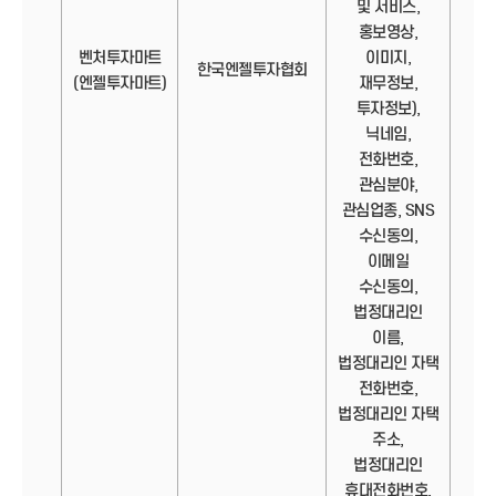
및 서비스,
홍보영상,
벤처투자마트
이미지,
정보
한국엔젤투자협회
(엔젤투자마트)
재무정보,
투자정보),
닉네임,
전화번호,
관심분야,
관심업종, SNS
수신동의,
이메일
수신동의,
법정대리인
이름,
법정대리인 자택
전화번호,
법정대리인 자택
주소,
법정대리인
휴대전화번호,