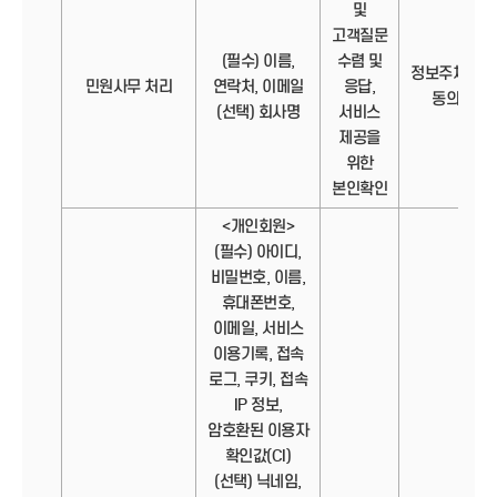
및
고객질문
(필수) 이름,
수렴 및
정보주체의
민원사무 처리
연락처, 이메일
응답,
동의
(선택) 회사명
서비스
제공을
위한
본인확인
<개인회원>
(필수) 아이디,
비밀번호, 이름,
휴대폰번호,
이메일, 서비스
이용기록, 접속
로그, 쿠키, 접속
IP 정보,
암호환된 이용자
확인값(CI)
(선택) 닉네임,