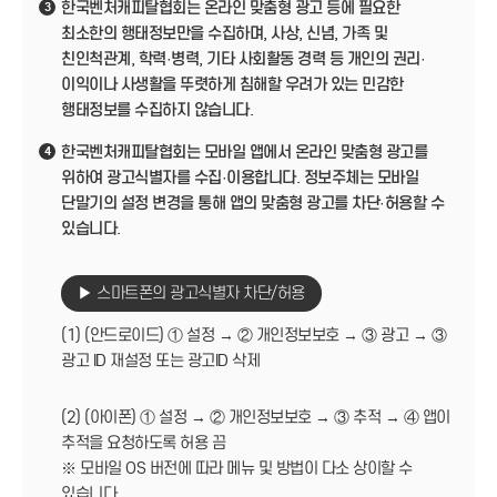
한국벤처캐피탈협회는 온라인 맞춤형 광고 등에 필요한
3
최소한의 행태정보만을 수집하며, 사상, 신념, 가족 및
친인척관계, 학력·병력, 기타 사회활동 경력 등 개인의 권리·
이익이나 사생활을 뚜렷하게 침해할 우려가 있는 민감한
행태정보를 수집하지 않습니다.
한국벤처캐피탈협회는 모바일 앱에서 온라인 맞춤형 광고를
4
위하여 광고식별자를 수집·이용합니다. 정보주체는 모바일
단말기의 설정 변경을 통해 앱의 맞춤형 광고를 차단·허용할 수
있습니다.
▶ 스마트폰의 광고식별자 차단/허용
(1) (안드로이드) ① 설정 → ② 개인정보보호 → ③ 광고 → ③
광고 ID 재설정 또는 광고ID 삭제
(2) (아이폰) ① 설정 → ② 개인정보보호 → ③ 추적 → ④ 앱이
추적을 요청하도록 허용 끔
※ 모바일 OS 버전에 따라 메뉴 및 방법이 다소 상이할 수
있습니다.