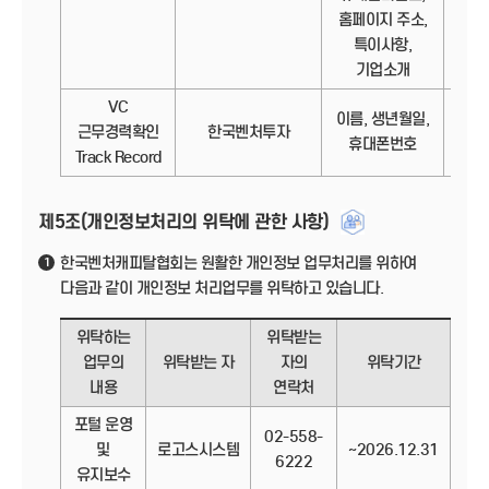
홈페이지 주소,
특이사항,
기업소개
VC
이름, 생년월일,
정보
근무경력확인
한국벤처투자
휴대폰번호
Track Record
제5조(개인정보처리의 위탁에 관한 사항)
한국벤처캐피탈협회는 원활한 개인정보 업무처리를 위하여
1
다음과 같이 개인정보 처리업무를 위탁하고 있습니다.
위탁하는
위탁받는
업무의
위탁받는 자
자의
위탁기간
내용
연락처
포털 운영
02-558-
및
로고스시스템
~2026.12.31
6222
유지보수