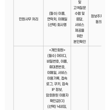
및
고객질문
(필수) 이름,
수렴 및
정보주체의
민원사무 처리
연락처, 이메일
응답,
동의
(선택) 회사명
서비스
제공을
위한
본인확인
<개인회원>
(필수) 아이디,
비밀번호, 이름,
휴대폰번호,
이메일, 서비스
이용기록, 접속
로그, 쿠키, 접속
IP 정보,
암호환된 이용자
확인값(CI)
(선택) 닉네임,