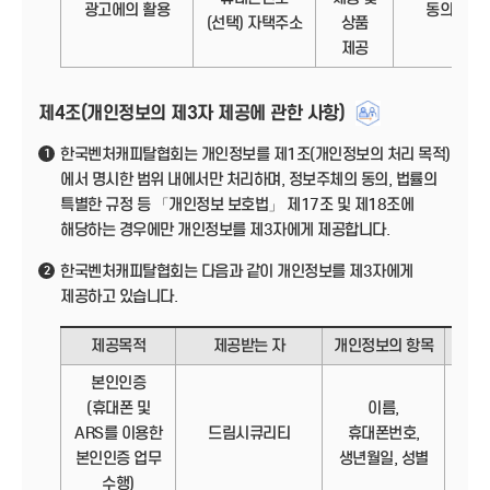
광고에의 활용
동의
(선택) 자택주소
상품
제공
제4조(개인정보의 제3자 제공에 관한 사항)
한국벤처캐피탈협회는 개인정보를 제1조(개인정보의 처리 목적)
1
에서 명시한 범위 내에서만 처리하며, 정보주체의 동의, 법률의
특별한 규정 등 「개인정보 보호법」 제17조 및 제18조에
해당하는 경우에만 개인정보를 제3자에게 제공합니다.
한국벤처캐피탈협회는 다음과 같이 개인정보를 제3자에게
2
제공하고 있습니다.
제공목적
제공받는 자
개인정보의 항목
제
본인인증
(휴대폰 및
이름,
정보
ARS를 이용한
드림시큐리티
휴대폰번호,
본인인증 업무
생년월일, 성별
수행)