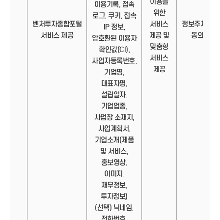
이용을
이용기록, 접속
위한
로그, 쿠키, 접속
벤처투자종합포털
서비스
정보주체의
IP 정보,
서비스 제공
제공 및
동의
암호환된 이용자
맞춤형
확인값(CI),
서비스
사업자등록번호,
제공
기업명,
대표자명,
설립일자,
기업업종,
사업장 소재지,
사업계획서,
기업소개(제품
및 서비스,
홍보영상,
이미지,
재무정보,
투자정보)
(선택) 닉네임,
전화번호,