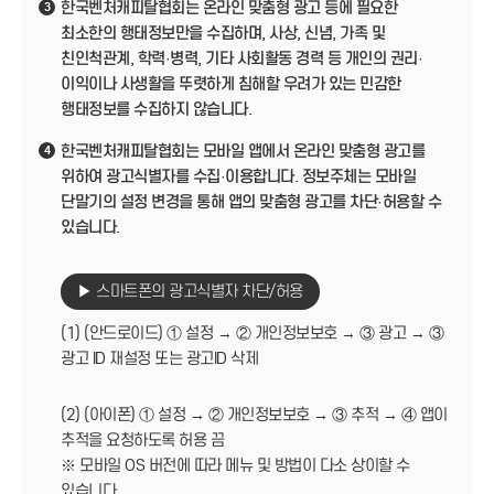
한국벤처캐피탈협회는 온라인 맞춤형 광고 등에 필요한
3
최소한의 행태정보만을 수집하며, 사상, 신념, 가족 및
친인척관계, 학력·병력, 기타 사회활동 경력 등 개인의 권리·
이익이나 사생활을 뚜렷하게 침해할 우려가 있는 민감한
행태정보를 수집하지 않습니다.
한국벤처캐피탈협회는 모바일 앱에서 온라인 맞춤형 광고를
4
위하여 광고식별자를 수집·이용합니다. 정보주체는 모바일
단말기의 설정 변경을 통해 앱의 맞춤형 광고를 차단·허용할 수
있습니다.
▶ 스마트폰의 광고식별자 차단/허용
(1) (안드로이드) ① 설정 → ② 개인정보보호 → ③ 광고 → ③
광고 ID 재설정 또는 광고ID 삭제
(2) (아이폰) ① 설정 → ② 개인정보보호 → ③ 추적 → ④ 앱이
추적을 요청하도록 허용 끔
※ 모바일 OS 버전에 따라 메뉴 및 방법이 다소 상이할 수
있습니다.