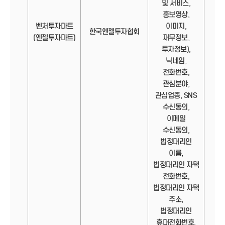
및 서비스,
홍보영상,
벤처투자마트
이미지,
정보
한국엔젤투자협회
(엔젤투자마트)
재무정보,
투자정보),
닉네임,
전화번호,
관심분야,
관심업종, SNS
수신동의,
이메일
수신동의,
법정대리인
이름,
법정대리인 자택
전화번호,
법정대리인 자택
주소,
법정대리인
휴대전화번호,