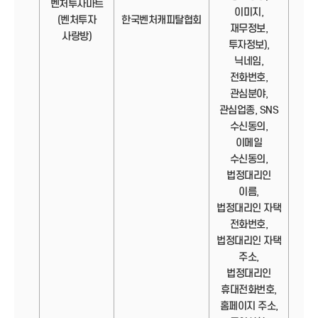
벤처투자마트
이미지,
정보
(벤처투자
한국벤처캐피탈협회
재무정보,
사랑방)
투자정보),
닉네임,
전화번호,
관심분야,
관심업종, SNS
수신동의,
이메일
수신동의,
법정대리인
이름,
법정대리인 자택
전화번호,
법정대리인 자택
주소,
법정대리인
휴대전화번호,
홈페이지 주소,