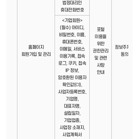
법정대리인
휴대전화번호
<기업회원>
(필수) 아이디,
포털
비밀번호, 이름,
이용을
휴대폰번호,
위한
홈페이지
정보주체의
이메일, 서비스
권한관리
회원가입 및 관리
동의
이용기록, 접속
및 관련
로그, 쿠키, 접속
사항
IP 정보,
안내
암호환된 이용자
확인값(CI),
사업자등록번호,
기업명,
대표자명,
설립일자,
기업업종,
사업장 소재지,
사업계획서