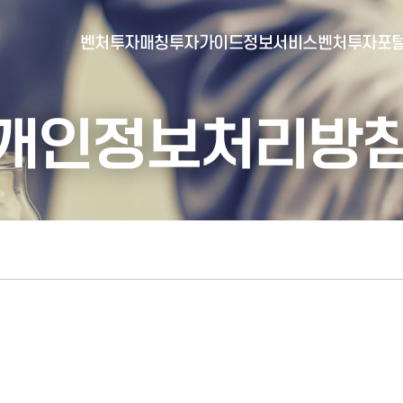
벤처투자매칭
투자가이드
정보서비스
벤처투자포
개인정보처리방
- 포털소개
- BI소개
- 대시보드
- 투자실적
- 통합공시
- 민간벤처통계
- 벤처투자회사 전자공시
- 통계/연구 보고서
- 벤처투자마트란?
- 뉴스레터 웹진
- 벤처투자마트 공지
- 발행물
- 벤처투자마트 신청
- 자료실
- 신청 정보 확인
- 벤처투자마트 FAQ
- 채용공고