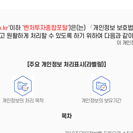
- 인력Pool
- VC구주유통망
- M&A 정보망
- 비상장주식거래플랫폼
- VC 근무경력 확인
.kr
'이하 '
벤처투자종합포털
')은(는) 「개인정보 보호
- VC 트랙레코드 확
인
고 원활하게 처리할 수 있도록 하기 위하여 다음과 같
- 투자확인서발급시
이 개인
스템
[주요 개인정보 처리표시(라벨링)]
개인정보의 처리 목적
개인정보의 보유기간
목차