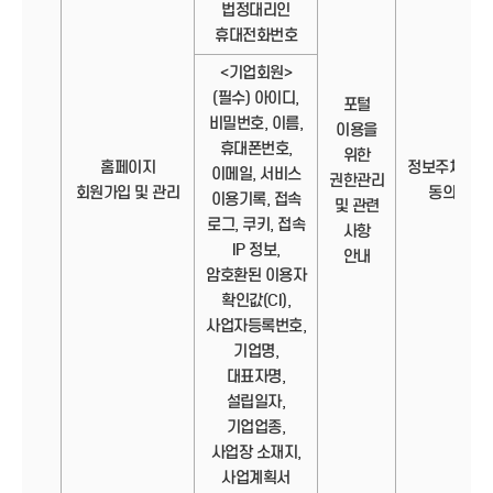
법정대리인
휴대전화번호
<기업회원>
(필수) 아이디,
포털
비밀번호, 이름,
이용을
휴대폰번호,
위한
홈페이지
정보주체의
이메일, 서비스
권한관리
회원가입 및 관리
동의
이용기록, 접속
및 관련
로그, 쿠키, 접속
사항
IP 정보,
안내
암호환된 이용자
확인값(CI),
사업자등록번호,
기업명,
대표자명,
설립일자,
기업업종,
사업장 소재지,
사업계획서