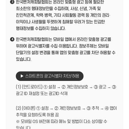
한국벤처캐피탈협회는 온라인 맞춤형 광고 등에 필요한
3
최소한의 행태정보만을 수집하며, 사상, 신념, 가족 및
친인척관계, 학력·병력, 기타 사회활동 경력 등 개인의 권리·
이익이나 사생활을 뚜렷하게 침해할 우려가 있는 민감한
행태정보를 수집하지 않습니다.
한국벤처캐피탈협회는 모바일 앱에서 온라인 맞춤형 광고를
4
위하여 광고식별자를 수집·이용합니다. 정보주체는 모바일
단말기의 설정 변경을 통해 앱의 맞춤형 광고를 차단·허용할 수
있습니다.
▶ 스마트폰의 광고식별자 차단/허용
(1) (안드로이드) ① 설정 → ② 개인정보보호 → ③ 광고 → ③
광고 ID 재설정 또는 광고ID 삭제
(2) (아이폰) ① 설정 → ② 개인정보보호 → ③ 추적 → ④ 앱이
추적을 요청하도록 허용 끔
※ 모바일 OS 버전에 따라 메뉴 및 방법이 다소 상이할 수
있습니다.