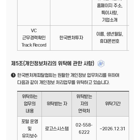
홈페이지 주소,
특이사항,
기업소개
VC
이름, 생년월일,
정보
근무경력확인
한국벤처투자
휴대폰번호
Track Record
제5조(개인정보처리의 위탁에 관한 사항)
한국벤처캐피탈협회는 원활한 개인정보 업무처리를 위하여
1
다음과 같이 개인정보 처리업무를 위탁하고 있습니다.
위탁하는
위탁받는
업무의
위탁받는 자
자의
위탁기간
내용
연락처
포털 운영
02-558-
및
로고스시스템
~2026.12.31
6222
유지보수