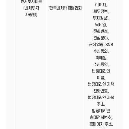
벤처투자마트
이미지,
정보
(벤처투자
한국벤처캐피탈협회
재무정보,
사랑방)
투자정보),
닉네임,
전화번호,
관심분야,
관심업종, SNS
수신동의,
이메일
수신동의,
법정대리인
이름,
법정대리인 자택
전화번호,
법정대리인 자택
주소,
법정대리인
휴대전화번호,
홈페이지 주소,