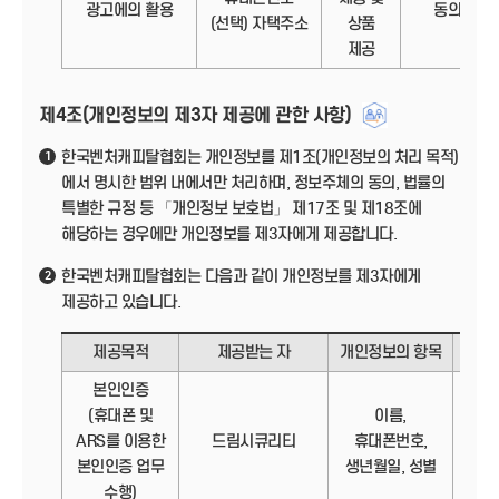
광고에의 활용
동의
(선택) 자택주소
상품
제공
제4조(개인정보의 제3자 제공에 관한 사항)
한국벤처캐피탈협회는 개인정보를 제1조(개인정보의 처리 목적)
1
에서 명시한 범위 내에서만 처리하며, 정보주체의 동의, 법률의
특별한 규정 등 「개인정보 보호법」 제17조 및 제18조에
해당하는 경우에만 개인정보를 제3자에게 제공합니다.
한국벤처캐피탈협회는 다음과 같이 개인정보를 제3자에게
2
제공하고 있습니다.
제공목적
제공받는 자
개인정보의 항목
제
본인인증
(휴대폰 및
이름,
정보
ARS를 이용한
드림시큐리티
휴대폰번호,
본인인증 업무
생년월일, 성별
수행)