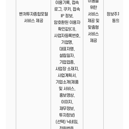
이용을
이용기록, 접속
위한
로그, 쿠키, 접속
벤처투자종합포털
서비스
정보주체의
IP 정보,
서비스 제공
제공 및
동의
암호환된 이용자
맞춤형
확인값(CI),
서비스
사업자등록번호,
제공
기업명,
대표자명,
설립일자,
기업업종,
사업장 소재지,
사업계획서,
기업소개(제품
및 서비스,
홍보영상,
이미지,
재무정보,
투자정보)
(선택) 닉네임,
전화번호,