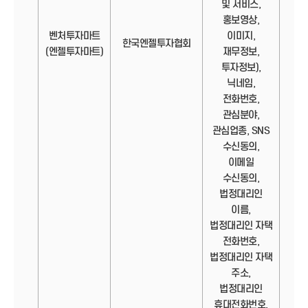
및 서비스,
홍보영상,
벤처투자마트
이미지,
정보
한국엔젤투자협회
(엔젤투자마트)
재무정보,
투자정보),
닉네임,
전화번호,
관심분야,
관심업종, SNS
수신동의,
이메일
수신동의,
법정대리인
이름,
법정대리인 자택
전화번호,
법정대리인 자택
주소,
법정대리인
휴대전화번호,