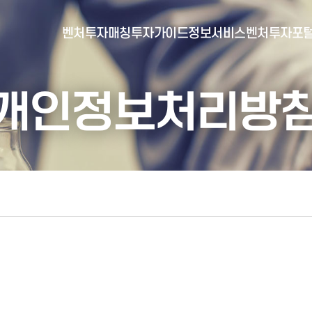
벤처투자매칭
투자가이드
정보서비스
벤처투자포
개인정보처리방
- 포털소개
- BI소개
- 대시보드
- 투자실적
- 통합공시
- 민간벤처통계
- 벤처투자회사 전자공시
- 통계/연구 보고서
- 벤처투자마트란?
- 뉴스레터 웹진
- 벤처투자마트 공지
- 발행물
- 벤처투자마트 신청
- 자료실
- 신청 정보 확인
- 벤처투자마트 FAQ
- 채용공고