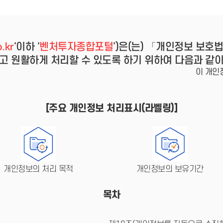
- 인력Pool
- VC구주유통망
- M&A 정보망
- 비상장주식거래플랫폼
- VC 근무경력 확인
.kr
'이하 '
벤처투자종합포털
')은(는) 「개인정보 보호
- VC 트랙레코드 확
인
고 원활하게 처리할 수 있도록 하기 위하여 다음과 같
- 투자확인서발급시
이 개인
스템
[주요 개인정보 처리표시(라벨링)]
개인정보의 처리 목적
개인정보의 보유기간
목차