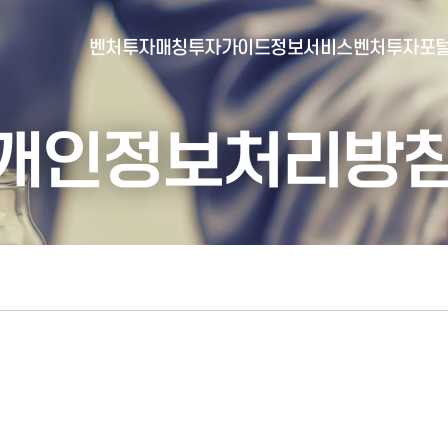
벤처투자매칭
투자가이드
정보서비스
벤처투자포
개인정보처리방
- 포털소개
- BI소개
- 대시보드
- 투자실적
- 통합공시
- 민간벤처통계
- 벤처투자회사 전자공시
- 통계/연구 보고서
- 벤처투자마트란?
- 뉴스레터 웹진
- 벤처투자마트 공지
- 발행물
- 벤처투자마트 신청
- 자료실
- 신청 정보 확인
- 벤처투자마트 FAQ
- 채용공고