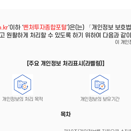
- 인력Pool
- VC구주유통망
- M&A 정보망
- 비상장주식거래플랫폼
- VC 근무경력 확인
.kr
'이하 '
벤처투자종합포털
')은(는) 「개인정보 보호
- VC 트랙레코드 확
인
고 원활하게 처리할 수 있도록 하기 위하여 다음과 같
- 투자확인서발급시
이 개인
스템
[주요 개인정보 처리표시(라벨링)]
개인정보의 처리 목적
개인정보의 보유기간
목차