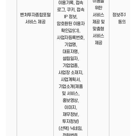
이용을
이용기록, 접속
위한
로그, 쿠키, 접속
벤처투자종합포털
서비스
정보주체의
IP 정보,
서비스 제공
제공 및
동의
암호환된 이용자
맞춤형
확인값(CI),
서비스
사업자등록번호,
제공
기업명,
대표자명,
설립일자,
기업업종,
사업장 소재지,
사업계획서,
기업소개(제품
및 서비스,
홍보영상,
이미지,
재무정보,
투자정보)
(선택) 닉네임,
전화번호,