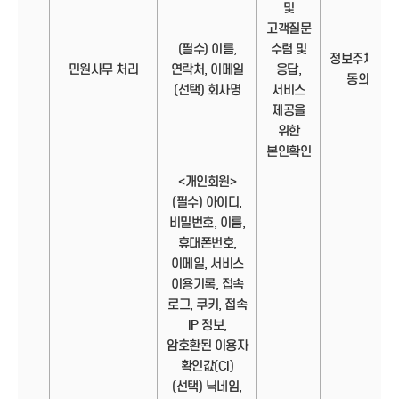
및
고객질문
(필수) 이름,
수렴 및
정보주체의
민원사무 처리
연락처, 이메일
응답,
동의
(선택) 회사명
서비스
제공을
위한
본인확인
<개인회원>
(필수) 아이디,
비밀번호, 이름,
휴대폰번호,
이메일, 서비스
이용기록, 접속
로그, 쿠키, 접속
IP 정보,
암호환된 이용자
확인값(CI)
(선택) 닉네임,