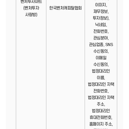
벤처투자마트
이미지,
정보
(벤처투자
한국벤처캐피탈협회
재무정보,
사랑방)
투자정보),
닉네임,
전화번호,
관심분야,
관심업종, SNS
수신동의,
이메일
수신동의,
법정대리인
이름,
법정대리인 자택
전화번호,
법정대리인 자택
주소,
법정대리인
휴대전화번호,
홈페이지 주소,