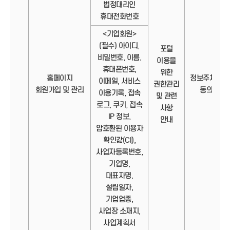
법정대리인
휴대전화번호
<기업회원>
(필수) 아이디,
포털
비밀번호, 이름,
이용을
휴대폰번호,
위한
홈페이지
정보주체의
이메일, 서비스
권한관리
회원가입 및 관리
동의
이용기록, 접속
및 관련
로그, 쿠키, 접속
사항
IP 정보,
안내
암호환된 이용자
확인값(CI),
사업자등록번호,
기업명,
대표자명,
설립일자,
기업업종,
사업장 소재지,
사업계획서