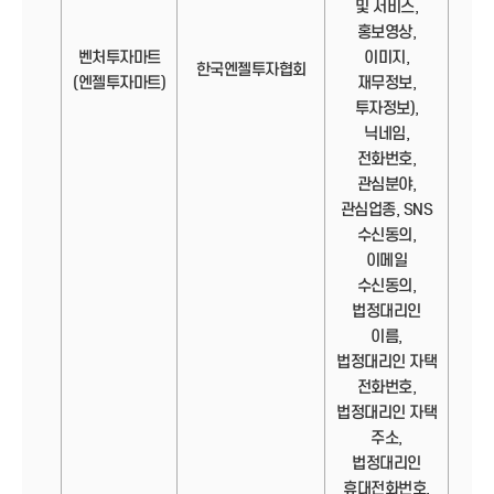
및 서비스,
홍보영상,
벤처투자마트
이미지,
정보
한국엔젤투자협회
(엔젤투자마트)
재무정보,
투자정보),
닉네임,
전화번호,
관심분야,
관심업종, SNS
수신동의,
이메일
수신동의,
법정대리인
이름,
법정대리인 자택
전화번호,
법정대리인 자택
주소,
법정대리인
휴대전화번호,