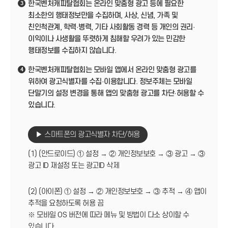
한국벤처캐피탈협회는 온라인 맞춤형 광고 등에 필요한
3
최소한의 행태정보만을 수집하며, 사상, 신념, 가족 및
친인척관계, 학력·병력, 기타 사회활동 경력 등 개인의 권리·
이익이나 사생활을 뚜렷하게 침해할 우려가 있는 민감한
행태정보를 수집하지 않습니다.
한국벤처캐피탈협회는 모바일 앱에서 온라인 맞춤형 광고를
4
위하여 광고식별자를 수집·이용합니다. 정보주체는 모바일
단말기의 설정 변경을 통해 앱의 맞춤형 광고를 차단·허용할 수
있습니다.
▶ 스마트폰의 광고식별자 차단/허용
(1) (안드로이드) ① 설정 → ② 개인정보보호 → ③ 광고 → ③
광고 ID 재설정 또는 광고ID 삭제
(2) (아이폰) ① 설정 → ② 개인정보보호 → ③ 추적 → ④ 앱이
추적을 요청하도록 허용 끔
※ 모바일 OS 버전에 따라 메뉴 및 방법이 다소 상이할 수
있습니다.