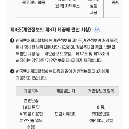
광고에의 활용
동의
(선택) 자택주소
상품
제공
제4조(개인정보의 제3자 제공에 관한 사항)
한국벤처캐피탈협회는 개인정보를 제1조(개인정보의 처리 목적)
1
에서 명시한 범위 내에서만 처리하며, 정보주체의 동의, 법률의
특별한 규정 등 「개인정보 보호법」 제17조 및 제18조에
해당하는 경우에만 개인정보를 제3자에게 제공합니다.
한국벤처캐피탈협회는 다음과 같이 개인정보를 제3자에게
2
제공하고 있습니다.
제공목적
제공받는 자
개인정보의 항목
제
본인인증
(휴대폰 및
이름,
정보
ARS를 이용한
드림시큐리티
휴대폰번호,
본인인증 업무
생년월일, 성별
수행)