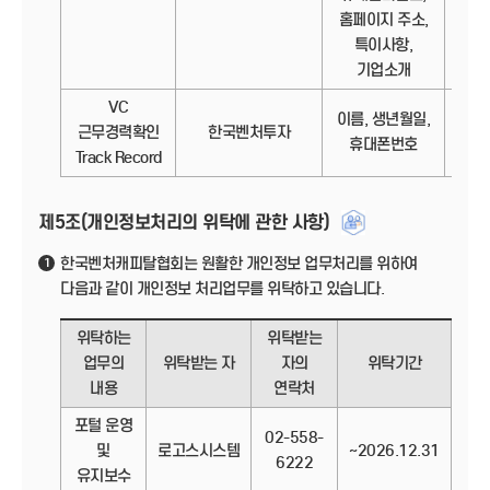
홈페이지 주소,
특이사항,
기업소개
VC
이름, 생년월일,
정보
근무경력확인
한국벤처투자
휴대폰번호
Track Record
제5조(개인정보처리의 위탁에 관한 사항)
한국벤처캐피탈협회는 원활한 개인정보 업무처리를 위하여
1
다음과 같이 개인정보 처리업무를 위탁하고 있습니다.
위탁하는
위탁받는
업무의
위탁받는 자
자의
위탁기간
내용
연락처
포털 운영
02-558-
및
로고스시스템
~2026.12.31
6222
유지보수