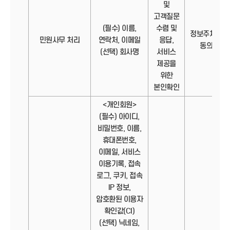
및
고객질문
(필수) 이름,
수렴 및
정보주체의
민원사무 처리
연락처, 이메일
응답,
동의
(선택) 회사명
서비스
제공을
위한
본인확인
<개인회원>
(필수) 아이디,
비밀번호, 이름,
휴대폰번호,
이메일, 서비스
이용기록, 접속
로그, 쿠키, 접속
IP 정보,
암호환된 이용자
확인값(CI)
(선택) 닉네임,