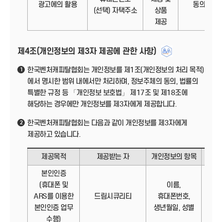
광고에의 활용
동의
(선택) 자택주소
상품
제공
제4조(개인정보의 제3자 제공에 관한 사항)
한국벤처캐피탈협회는 개인정보를 제1조(개인정보의 처리 목적)
1
에서 명시한 범위 내에서만 처리하며, 정보주체의 동의, 법률의
특별한 규정 등 「개인정보 보호법」 제17조 및 제18조에
해당하는 경우에만 개인정보를 제3자에게 제공합니다.
한국벤처캐피탈협회는 다음과 같이 개인정보를 제3자에게
2
제공하고 있습니다.
제공목적
제공받는 자
개인정보의 항목
제
본인인증
(휴대폰 및
이름,
정보
ARS를 이용한
드림시큐리티
휴대폰번호,
본인인증 업무
생년월일, 성별
수행)