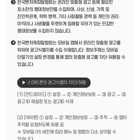
한국벤처캐피탈협회는 온라인 맞춤형 광고 등에 필요한
3
최소한의 행태정보만을 수집하며, 사상, 신념, 가족 및
친인척관계, 학력·병력, 기타 사회활동 경력 등 개인의 권리·
이익이나 사생활을 뚜렷하게 침해할 우려가 있는 민감한
행태정보를 수집하지 않습니다.
한국벤처캐피탈협회는 모바일 앱에서 온라인 맞춤형 광고를
4
위하여 광고식별자를 수집·이용합니다. 정보주체는 모바일
단말기의 설정 변경을 통해 앱의 맞춤형 광고를 차단·허용할 수
있습니다.
▶ 스마트폰의 광고식별자 차단/허용
(1) (안드로이드) ① 설정 → ② 개인정보보호 → ③ 광고 → ③
광고 ID 재설정 또는 광고ID 삭제
(2) (아이폰) ① 설정 → ② 개인정보보호 → ③ 추적 → ④ 앱이
추적을 요청하도록 허용 끔
※ 모바일 OS 버전에 따라 메뉴 및 방법이 다소 상이할 수
있습니다.