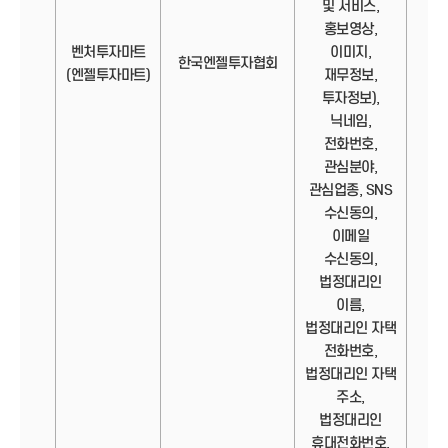
및 서비스,
홍보영상,
벤처투자마트
이미지,
정보
한국엔젤투자협회
(엔젤투자마트)
재무정보,
투자정보),
닉네임,
전화번호,
관심분야,
관심업종, SNS
수신동의,
이메일
수신동의,
법정대리인
이름,
법정대리인 자택
전화번호,
법정대리인 자택
주소,
법정대리인
휴대전화번호,