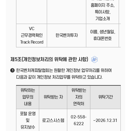
홈페이지 주소,
특이사항,
기업소개
VC
이름, 생년월일,
정보
근무경력확인
한국벤처투자
휴대폰번호
Track Record
제5조(개인정보처리의 위탁에 관한 사항)
한국벤처캐피탈협회는 원활한 개인정보 업무처리를 위하여
1
다음과 같이 개인정보 처리업무를 위탁하고 있습니다.
위탁하는
위탁받는
업무의
위탁받는 자
자의
위탁기간
내용
연락처
포털 운영
02-558-
및
로고스시스템
~2026.12.31
6222
유지보수