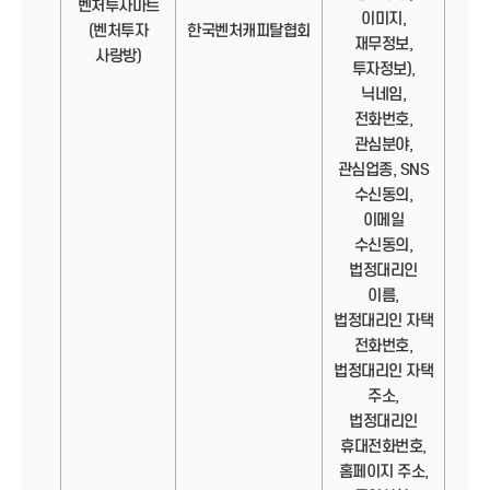
벤처투자마트
이미지,
정보
(벤처투자
한국벤처캐피탈협회
재무정보,
사랑방)
투자정보),
닉네임,
전화번호,
관심분야,
관심업종, SNS
수신동의,
이메일
수신동의,
법정대리인
이름,
법정대리인 자택
전화번호,
법정대리인 자택
주소,
법정대리인
휴대전화번호,
홈페이지 주소,