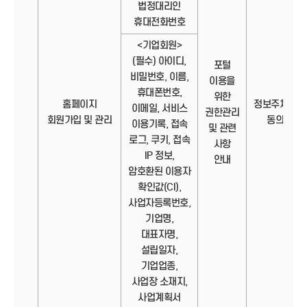
법정대리인
휴대전화번호
<기업회원>
(필수) 아이디,
포털
비밀번호, 이름,
이용을
휴대폰번호,
위한
홈페이지
정보주체의
이메일, 서비스
권한관리
회원가입 및 관리
동의
이용기록, 접속
및 관련
로그, 쿠키, 접속
사항
IP 정보,
안내
암호환된 이용자
확인값(CI),
사업자등록번호,
기업명,
대표자명,
설립일자,
기업업종,
사업장 소재지,
사업계획서