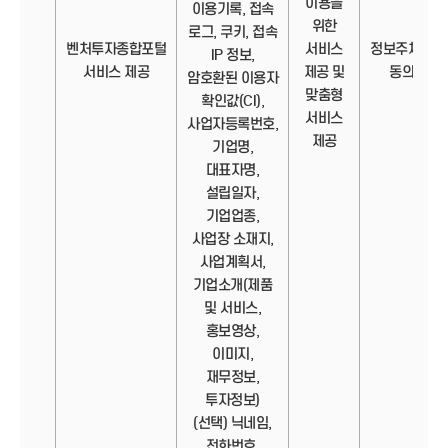
이용을
이용기록, 접속
위한
로그, 쿠키, 접속
벤처투자종합포털
서비스
정보주체의
IP 정보,
서비스 제공
제공 및
동의
암호환된 이용자
맞춤형
확인값(CI),
서비스
사업자등록번호,
제공
기업명,
대표자명,
설립일자,
기업업종,
사업장 소재지,
사업계획서,
기업소개(제품
및 서비스,
홍보영상,
이미지,
재무정보,
투자정보)
(선택) 닉네임,
전화번호,