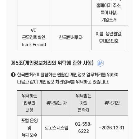
홈페이지 주소,
특이사항,
기업소개
VC
이름, 생년월일,
정보
근무경력확인
한국벤처투자
휴대폰번호
Track Record
제5조(개인정보처리의 위탁에 관한 사항)
한국벤처캐피탈협회는 원활한 개인정보 업무처리를 위하여
1
다음과 같이 개인정보 처리업무를 위탁하고 있습니다.
위탁하는
위탁받는
업무의
위탁받는 자
자의
위탁기간
내용
연락처
포털 운영
02-558-
및
로고스시스템
~2026.12.31
6222
유지보수