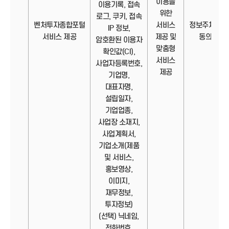
이용을
이용기록, 접속
위한
로그, 쿠키, 접속
벤처투자종합포털
서비스
정보주체의
IP 정보,
서비스 제공
제공 및
동의
암호환된 이용자
맞춤형
확인값(CI),
서비스
사업자등록번호,
제공
기업명,
대표자명,
설립일자,
기업업종,
사업장 소재지,
사업계획서,
기업소개(제품
및 서비스,
홍보영상,
이미지,
재무정보,
투자정보)
(선택) 닉네임,
전화번호,