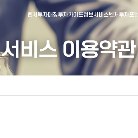
벤처투자매칭
투자가이드
정보서비스
벤처투자포
서비스 이용약관
- 포털소개
- BI소개
- 대시보드
- 투자실적
- 통합공시
- 민간벤처통계
- 벤처투자회사 전자공시
- 통계/연구 보고서
- 벤처투자마트란?
- 뉴스레터 웹진
- 벤처투자마트 공지
- 발행물
- 벤처투자마트 신청
- 자료실
- 신청 정보 확인
- 벤처투자마트 FAQ
- 채용공고