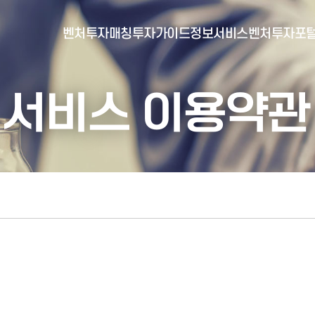
벤처투자매칭
투자가이드
정보서비스
벤처투자포
서비스 이용약관
- 포털소개
- BI소개
- 대시보드
- 투자실적
- 통합공시
- 민간벤처통계
- 벤처투자회사 전자공시
- 통계/연구 보고서
- 벤처투자마트란?
- 뉴스레터 웹진
- 벤처투자마트 공지
- 발행물
- 벤처투자마트 신청
- 자료실
- 신청 정보 확인
- 벤처투자마트 FAQ
- 채용공고