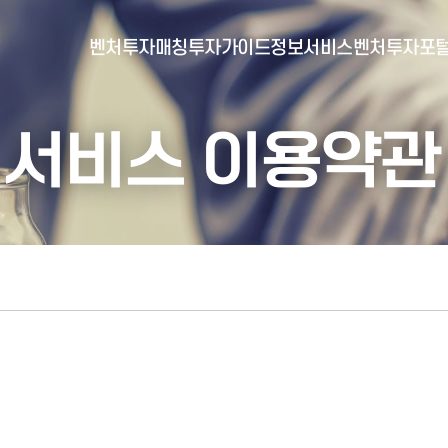
벤처투자매칭
투자가이드
정보서비스
벤처투자포
서비스 이용약관
- 포털소개
- BI소개
- 대시보드
- 투자실적
- 통합공시
- 민간벤처통계
- 벤처투자회사 전자공시
- 통계/연구 보고서
- 벤처투자마트란?
- 뉴스레터 웹진
- 벤처투자마트 공지
- 발행물
- 벤처투자마트 신청
- 자료실
- 신청 정보 확인
- 벤처투자마트 FAQ
- 채용공고