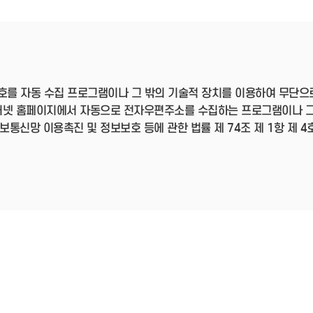
- 인력Pool
- VC구주유통망
- M&A 정보망
- 비상장주식거래플랫폼
- VC 근무경력 확인
- VC 트랙레코드 확
인
호를 자동 수집 프로그램이나 그 밖의 기술적 장치를 이용하여 무단으
- 투자확인서발급시
스템
터넷 홈페이지에서 자동으로 전자우편주소를 수집하는 프로그램이나 그
신망 이용촉진 및 정보보호 등에 관한 법률 제 74조 제 1항 제 4