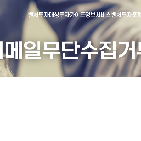
벤처투자매칭
투자가이드
정보서비스
벤처투자포
이메일무단수집거
- 포털소개
- BI소개
- 대시보드
- 투자실적
- 통합공시
- 민간벤처통계
- 벤처투자회사 전자공시
- 통계/연구 보고서
- 벤처투자마트란?
- 뉴스레터 웹진
- 벤처투자마트 공지
- 발행물
- 벤처투자마트 신청
- 자료실
- 신청 정보 확인
- 벤처투자마트 FAQ
- 채용공고