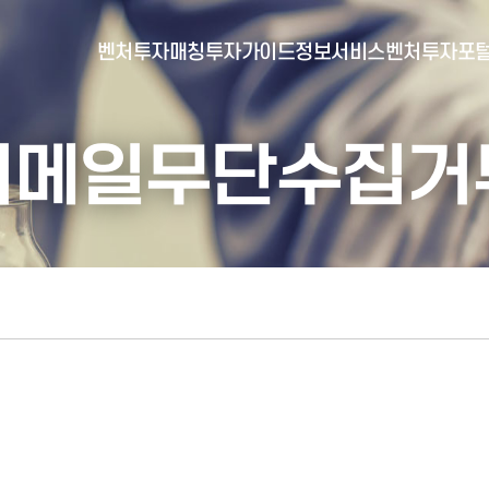
벤처투자매칭
투자가이드
정보서비스
벤처투자포
이메일무단수집거
- 포털소개
- BI소개
- 대시보드
- 투자실적
- 통합공시
- 민간벤처통계
- 벤처투자회사 전자공시
- 통계/연구 보고서
- 벤처투자마트란?
- 뉴스레터 웹진
- 벤처투자마트 공지
- 발행물
- 벤처투자마트 신청
- 자료실
- 신청 정보 확인
- 벤처투자마트 FAQ
- 채용공고