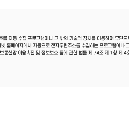
- 인력Pool
- VC구주유통망
- M&A 정보망
- 비상장주식거래플랫폼
- VC 근무경력 확인
- VC 트랙레코드 확
인
호를 자동 수집 프로그램이나 그 밖의 기술적 장치를 이용하여 무단으
- 투자확인서발급시
스템
터넷 홈페이지에서 자동으로 전자우편주소를 수집하는 프로그램이나 그
신망 이용촉진 및 정보보호 등에 관한 법률 제 74조 제 1항 제 4