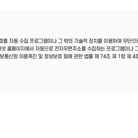
- 인력Pool
- VC구주유통망
- M&A 정보망
- 비상장주식거래플랫폼
- VC 근무경력 확인
- VC 트랙레코드 확
인
호를 자동 수집 프로그램이나 그 밖의 기술적 장치를 이용하여 무단으
- 투자확인서발급시
스템
터넷 홈페이지에서 자동으로 전자우편주소를 수집하는 프로그램이나 그
신망 이용촉진 및 정보보호 등에 관한 법률 제 74조 제 1항 제 4