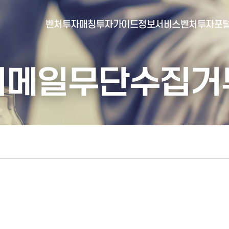
벤처투자매칭
투자가이드
정보서비스
벤처투자포
이메일무단수집거
- 포털소개
- BI소개
- 대시보드
- 투자실적
- 통합공시
- 민간벤처통계
- 벤처투자회사 전자공시
- 통계/연구 보고서
- 벤처투자마트란?
- 뉴스레터 웹진
- 벤처투자마트 공지
- 발행물
- 벤처투자마트 신청
- 자료실
- 신청 정보 확인
- 벤처투자마트 FAQ
- 채용공고