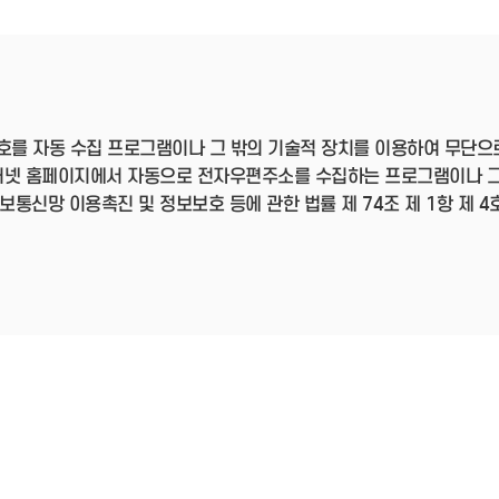
- 인력Pool
- VC구주유통망
- M&A 정보망
- 비상장주식거래플랫폼
- VC 근무경력 확인
- VC 트랙레코드 확
인
호를 자동 수집 프로그램이나 그 밖의 기술적 장치를 이용하여 무단으
- 투자확인서발급시
스템
터넷 홈페이지에서 자동으로 전자우편주소를 수집하는 프로그램이나 그
신망 이용촉진 및 정보보호 등에 관한 법률 제 74조 제 1항 제 4