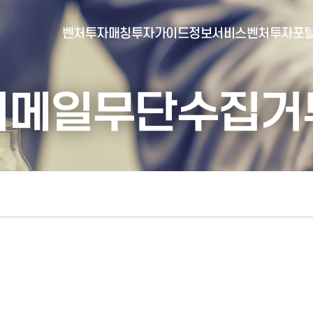
벤처투자매칭
투자가이드
정보서비스
벤처투자포
이메일무단수집거
- 포털소개
- BI소개
- 대시보드
- 투자실적
- 통합공시
- 민간벤처통계
- 벤처투자회사 전자공시
- 통계/연구 보고서
- 벤처투자마트란?
- 뉴스레터 웹진
- 벤처투자마트 공지
- 발행물
- 벤처투자마트 신청
- 자료실
- 신청 정보 확인
- 벤처투자마트 FAQ
- 채용공고