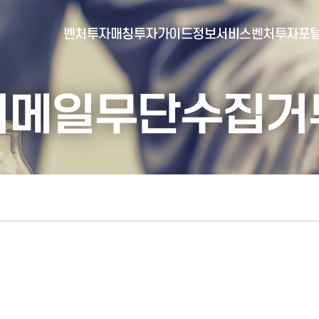
벤처투자매칭
투자가이드
정보서비스
벤처투자포
이메일무단수집거
- 포털소개
- BI소개
- 대시보드
- 투자실적
- 통합공시
- 민간벤처통계
- 벤처투자회사 전자공시
- 통계/연구 보고서
- 벤처투자마트란?
- 뉴스레터 웹진
- 벤처투자마트 공지
- 발행물
- 벤처투자마트 신청
- 자료실
- 신청 정보 확인
- 벤처투자마트 FAQ
- 채용공고