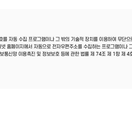
- 인력Pool
- VC구주유통망
- M&A 정보망
- 비상장주식거래플랫폼
- VC 근무경력 확인
- VC 트랙레코드 확
인
호를 자동 수집 프로그램이나 그 밖의 기술적 장치를 이용하여 무단으
- 투자확인서발급시
스템
터넷 홈페이지에서 자동으로 전자우편주소를 수집하는 프로그램이나 그
신망 이용촉진 및 정보보호 등에 관한 법률 제 74조 제 1항 제 4