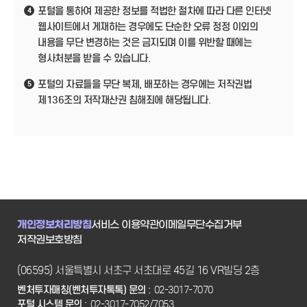
포털을 통하여 제공한 정보를 적법한 절차에 따라 다른 인터넷
4
웹사이트에서 게재하는 경우에도 단순한 오류 정정 이외의
내용을 무단 변경하는 것은 금지되며 이를 위반할 때에는
형사처분을 받을 수 있습니다.
포털의 자료들을 무단 복제, 배포하는 경우에는 저작권법
5
제136조의 저작재산권 침해죄에 해당됩니다.
개인정보처리방침
서비스 이용약관
이메일무단수집거부
저작권보호방침
(06595) 서울특별시 서초구 서초대로 45길 16 VR빌딩 2층
벤처투자매칭(벤처투자톡톡) 문의 :
02-3017-7070
포털 시스템 문의 :
02-3017-7052/7053