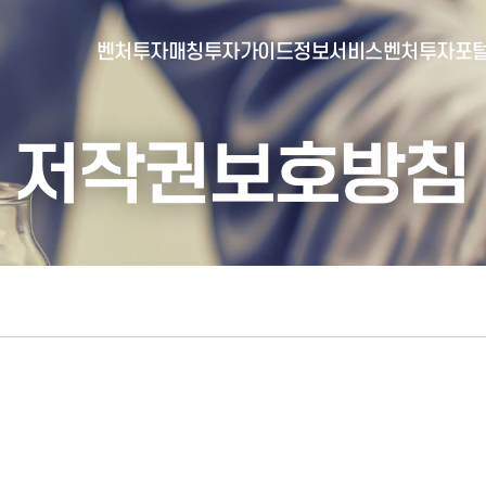
벤처투자매칭
투자가이드
정보서비스
벤처투자포
저작권보호방침
- 포털소개
- BI소개
- 대시보드
- 투자실적
- 통합공시
- 민간벤처통계
- 벤처투자회사 전자공시
- 통계/연구 보고서
- 벤처투자마트란?
- 뉴스레터 웹진
- 벤처투자마트 공지
- 발행물
- 벤처투자마트 신청
- 자료실
- 신청 정보 확인
- 벤처투자마트 FAQ
- 채용공고