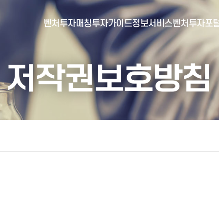
벤처투자매칭
투자가이드
정보서비스
벤처투자포
저작권보호방침
- 포털소개
- BI소개
- 대시보드
- 투자실적
- 통합공시
- 민간벤처통계
- 벤처투자회사 전자공시
- 통계/연구 보고서
- 벤처투자마트란?
- 뉴스레터 웹진
- 벤처투자마트 공지
- 발행물
- 벤처투자마트 신청
- 자료실
- 신청 정보 확인
- 벤처투자마트 FAQ
- 채용공고