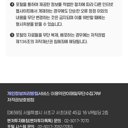
포털을 통하여 제공한 정보를 적법한 절차에 따라 다른 인터넷
4
웹사이트에서 게재하는 경우에도 단순한 오류 정정 이외의
내용을 무단 변경하는 것은 금지되며 이를 위반할 때에는
형사처분을 받을 수 있습니다.
포털의 자료들을 무단 복제, 배포하는 경우에는 저작권법
5
제136조의 저작재산권 침해죄에 해당됩니다.
개인정보처리방침
서비스 이용약관
이메일무단수집거부
저작권보호방침
(06595) 서울특별시 서초구 서초대로 45길 16 VR빌딩 2층
벤처투자매칭(벤처투자톡톡) 문의 :
02-3017-7070
포털 시스템 문의 :
02-3017-7052/7053