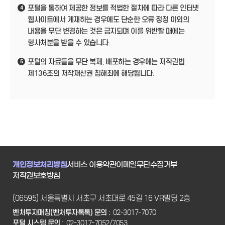
포털을 통하여 제공한 정보를 적법한 절차에 따라 다른 인터넷
4
웹사이트에서 게재하는 경우에도 단순한 오류 정정 이외의
내용을 무단 변경하는 것은 금지되며 이를 위반할 때에는
형사처분을 받을 수 있습니다.
포털의 자료들을 무단 복제, 배포하는 경우에는 저작권법
5
제136조의 저작재산권 침해죄에 해당됩니다.
개인정보처리방침
서비스 이용약관
이메일무단수집거부
저작권보호방침
(06595) 서울특별시 서초구 서초대로 45길 16 VR빌딩 2층
벤처투자매칭(벤처투자톡톡) 문의 :
02-3017-7070
포털 시스템 문의 :
02-3017-7052/7053