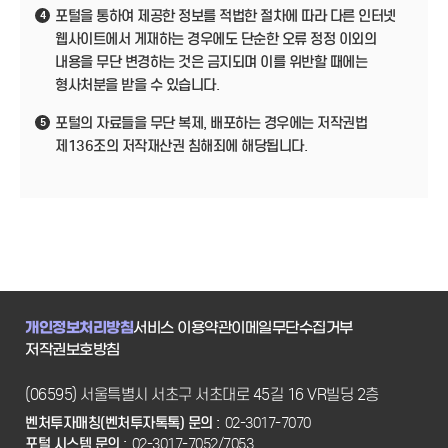
포털을 통하여 제공한 정보를 적법한 절차에 따라 다른 인터넷
4
웹사이트에서 게재하는 경우에도 단순한 오류 정정 이외의
내용을 무단 변경하는 것은 금지되며 이를 위반할 때에는
형사처분을 받을 수 있습니다.
포털의 자료들을 무단 복제, 배포하는 경우에는 저작권법
5
제136조의 저작재산권 침해죄에 해당됩니다.
개인정보처리방침
서비스 이용약관
이메일무단수집거부
저작권보호방침
(06595) 서울특별시 서초구 서초대로 45길 16 VR빌딩 2층
벤처투자매칭(벤처투자톡톡) 문의 :
02-3017-7070
포털 시스템 문의 :
02-3017-7052/7053