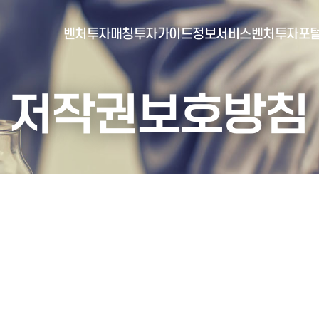
벤처투자매칭
투자가이드
정보서비스
벤처투자포
저작권보호방침
- 포털소개
- BI소개
- 대시보드
- 투자실적
- 통합공시
- 민간벤처통계
- 벤처투자회사 전자공시
- 통계/연구 보고서
- 벤처투자마트란?
- 뉴스레터 웹진
- 벤처투자마트 공지
- 발행물
- 벤처투자마트 신청
- 자료실
- 신청 정보 확인
- 벤처투자마트 FAQ
- 채용공고