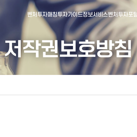
벤처투자매칭
투자가이드
정보서비스
벤처투자포
저작권보호방침
- 포털소개
- BI소개
- 대시보드
- 투자실적
- 통합공시
- 민간벤처통계
- 벤처투자회사 전자공시
- 통계/연구 보고서
- 벤처투자마트란?
- 뉴스레터 웹진
- 벤처투자마트 공지
- 발행물
- 벤처투자마트 신청
- 자료실
- 신청 정보 확인
- 벤처투자마트 FAQ
- 채용공고