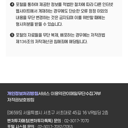
포털을 통하여 제공한 정보를 적법한 절차에 따라 다른 인터넷
4
웹사이트에서 게재하는 경우에도 단순한 오류 정정 이외의
내용을 무단 변경하는 것은 금지되며 이를 위반할 때에는
형사처분을 받을 수 있습니다.
포털의 자료들을 무단 복제, 배포하는 경우에는 저작권법
5
제136조의 저작재산권 침해죄에 해당됩니다.
개인정보처리방침
서비스 이용약관
이메일무단수집거부
저작권보호방침
(06595) 서울특별시 서초구 서초대로 45길 16 VR빌딩 2층
벤처투자매칭(벤처투자톡톡) 문의 :
02-3017-7070
포털 시스템 문의 :
02-3017-7052/7053