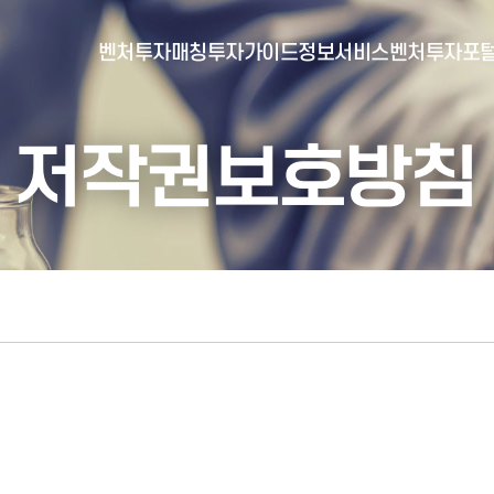
벤처투자매칭
투자가이드
정보서비스
벤처투자포
저작권보호방침
- 포털소개
- BI소개
- 대시보드
- 투자실적
- 통합공시
- 민간벤처통계
- 벤처투자회사 전자공시
- 통계/연구 보고서
- 벤처투자마트란?
- 뉴스레터 웹진
- 벤처투자마트 공지
- 발행물
- 벤처투자마트 신청
- 자료실
- 신청 정보 확인
- 벤처투자마트 FAQ
- 채용공고