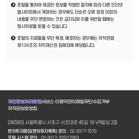
포털을 통하여 제공한 정보를 적법한 절차에 따라 다른 인터넷
4
웹사이트에서 게재하는 경우에도 단순한 오류 정정 이외의
내용을 무단 변경하는 것은 금지되며 이를 위반할 때에는
형사처분을 받을 수 있습니다.
포털의 자료들을 무단 복제, 배포하는 경우에는 저작권법
5
제136조의 저작재산권 침해죄에 해당됩니다.
개인정보처리방침
서비스 이용약관
이메일무단수집거부
저작권보호방침
(06595) 서울특별시 서초구 서초대로 45길 16 VR빌딩 2층
벤처투자매칭(벤처투자톡톡) 문의 :
02-3017-7070
포털 시스템 문의 :
02-3017-7052/7053