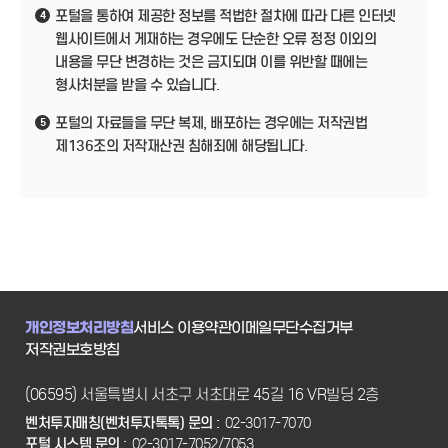
포털을 통하여 제공한 정보를 적법한 절차에 따라 다른 인터넷
4
웹사이트에서 게재하는 경우에도 단순한 오류 정정 이외의
내용을 무단 변경하는 것은 금지되며 이를 위반할 때에는
형사처분을 받을 수 있습니다.
포털의 자료들을 무단 복제, 배포하는 경우에는 저작권법
5
제136조의 저작재산권 침해죄에 해당됩니다.
개인정보처리방침
서비스 이용약관
이메일무단수집거부
저작권보호방침
(06595) 서울특별시 서초구 서초대로 45길 16 VR빌딩 2층
벤처투자매칭(벤처투자톡톡) 문의 :
02-3017-7070
포털 시스템 문의 :
02-3017-7052/7053