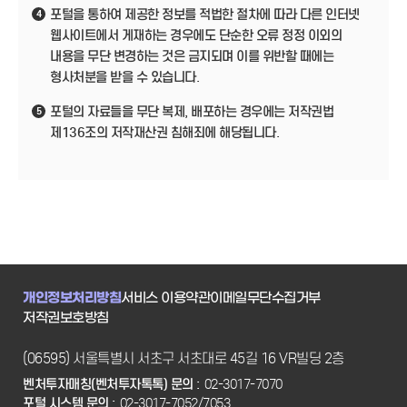
포털을 통하여 제공한 정보를 적법한 절차에 따라 다른 인터넷
4
웹사이트에서 게재하는 경우에도 단순한 오류 정정 이외의
내용을 무단 변경하는 것은 금지되며 이를 위반할 때에는
형사처분을 받을 수 있습니다.
포털의 자료들을 무단 복제, 배포하는 경우에는 저작권법
5
제136조의 저작재산권 침해죄에 해당됩니다.
개인정보처리방침
서비스 이용약관
이메일무단수집거부
저작권보호방침
(06595) 서울특별시 서초구 서초대로 45길 16 VR빌딩 2층
벤처투자매칭(벤처투자톡톡) 문의 :
02-3017-7070
포털 시스템 문의 :
02-3017-7052/7053