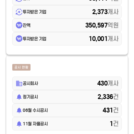
2,373
개사
투자받은 기업
350,597
억원
잔액
10,001
개사
투자받은 기업
공시 현황
430
개사
공시회사
2,336
건
정기공시
431
건
06월 수시공시
1
건
11월 자율공시