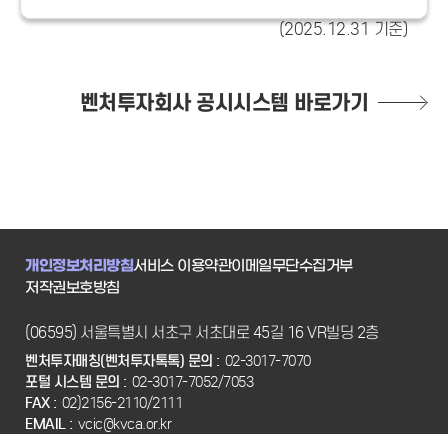
(2025.12.31 기준)
벤처투자회사 공시시스템 바로가기
개인정보처리방침
서비스 이용약관
이메일무단수집거부
저작권보호방침
(06595) 서울특별시 서초구 서초대로 45길 16 VR빌딩 2층
벤처투자매칭(벤처투자톡톡) 문의 :
02-3017-7070
포털 시스템 문의 :
02-3017-7052/7053
FAX :
02)2156-2110/2111
EMAIL :
vcic@kvca.or.kr